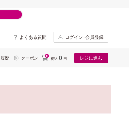
よくある質問
ログイン･会員登録
ド
0
0
レジに進む
入履歴
クーポン
税込
円