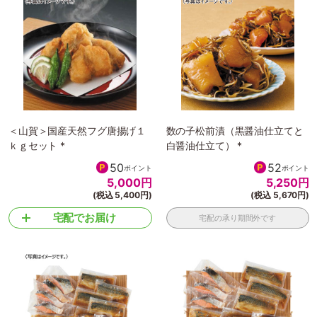
＜山賀＞国産天然フグ唐揚げ１
数の子松前漬（黒醤油仕立てと
ｋｇセット *
白醤油仕立て） *
50
52
ポイント
ポイント
5,000
円
5,250
円
(税込 5,400円)
(税込 5,670円)
宅配でお届け
宅配の承り期間外です