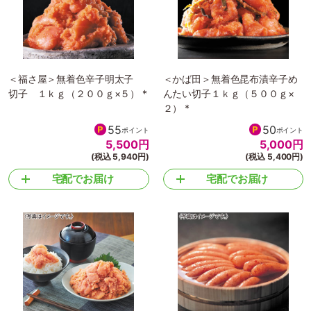
＜福さ屋＞無着色辛子明太子
＜かば田＞無着色昆布漬辛子め
切子 １ｋｇ（２００ｇ×５） *
んたい切子１ｋｇ（５００ｇ×
２） *
55
50
ポイント
ポイント
5,500
円
5,000
円
(税込 5,940円)
(税込 5,400円)
宅配でお届け
宅配でお届け