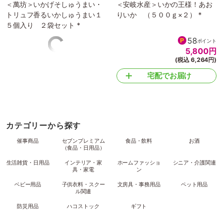
＜萬坊＞いかげそしゅうまい・
＜安岐水産＞いかの王様！あお
トリュフ香るいかしゅうまい１
りいか （５００ｇ×２） *
５個入り ２袋セット *
45
58
ポイント
ポイント
4,500
円
5,800
円
(税込 4,860円)
(税込 6,264円)
宅配でお届け
完売いたしました
カテゴリーから探す
催事商品
セブンプレミアム
食品・飲料
お酒
（食品・日用品）
生活雑貨・日用品
インテリア・家
ホームファッショ
シニア・介護関連
具・家電
ン
ベビー用品
子供衣料・スクー
文房具・事務用品
ペット用品
ル関連
防災用品
ハコストック
ギフト