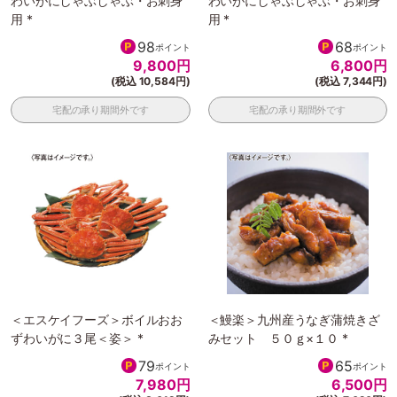
わいがにしゃぶしゃぶ・お刺身
わいがにしゃぶしゃぶ・お刺身
用 *
用 *
98
68
ポイント
ポイント
9,800
円
6,800
円
(税込 10,584円)
(税込 7,344円)
宅配の承り期間外です
宅配の承り期間外です
＜エスケイフーズ＞ボイルおお
＜鰻楽＞九州産うなぎ蒲焼きざ
ずわいがに３尾＜姿＞ *
みセット ５０ｇ×１０ *
79
65
ポイント
ポイント
7,980
円
6,500
円