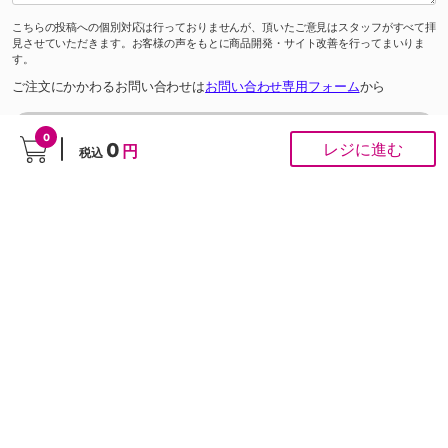
こちらの投稿への個別対応は行っておりませんが、頂いたご意見はスタッフがすべて拝
見させていただきます。お客様の声をもとに商品開発・サイト改善を行ってまいりま
す。
ご注文にかかわるお問い合わせは
お問い合わせ専用フォーム
から
0
0
レジに進む
円
税込
■ お問合せ
「よくあるご質問」は
こちら
から
0120-37-1947
ゆめオンラインカスタマーセンター［受付時間］あさ10時～夕方6時
※通話料は無料です。
※ネット専用のお問合せ先です。ご注文は受け付けておりません。
PCサイト
Copyright © IZUMI Co.,Ltd. All rights reserved.