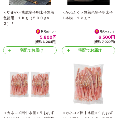
＜やまや＞熟成辛子明太子無着
＜かねふく＞無着色辛子明太子
色徳用 １ｋｇ（５００ｇ×
１本物 １ｋｇ *
２） *
58
65
ポイント
ポイント
5,800
円
6,500
円
(税込 6,264円)
(税込 7,020円)
宅配でお届け
宅配でお届け
＜カネコメ田中水産＞生おおず
＜カネコメ田中水産＞生おおず