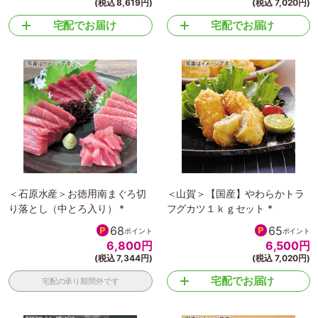
(税込 8,619円)
(税込 7,020円)
宅配でお届け
宅配でお届け
＜石原水産＞お徳用南まぐろ切
＜山賀＞【国産】やわらかトラ
り落とし（中とろ入り） *
フグカツ１ｋｇセット *
68
65
ポイント
ポイント
6,800
円
6,500
円
(税込 7,344円)
(税込 7,020円)
宅配でお届け
宅配の承り期間外です