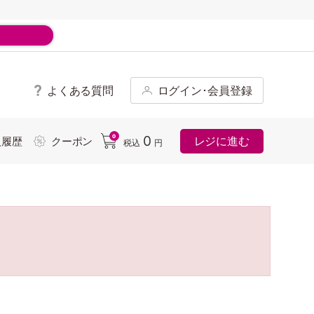
よくある質問
ログイン･会員登録
ド
0
0
レジに進む
入履歴
クーポン
税込
円