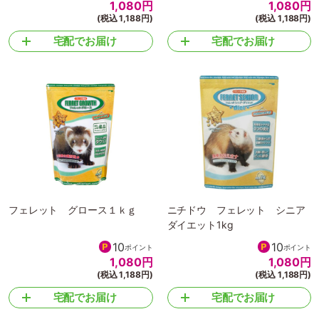
ニチドウ チンチラ グロース
ニチドウ フェレット アダル
1kg
ト1kg
10
10
ポイント
ポイント
1,080
円
1,080
円
(税込 1,188円)
(税込 1,188円)
宅配でお届け
宅配でお届け
フェレット グロース１ｋｇ
ニチドウ フェレット シニア
ダイエット1kg
10
10
ポイント
ポイント
1,080
円
1,080
円