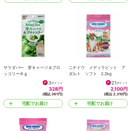
サラダバー 芽キャベツ＆ブロ
ニチドウ メディラビット ア
ッコリー８ｇ
ダルト ソフト 2.2kg
3
21
ポイント
ポイント
328
円
2,100
円
(税込 361円)
(税込 2,310円)
宅配でお届け
宅配でお届け