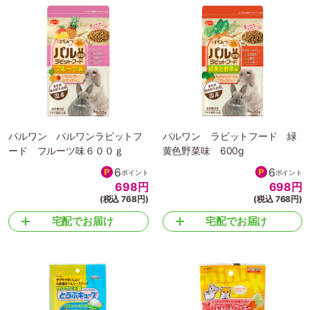
パルワン パルワンラビットフ
パルワン ラビットフード 緑
ード フルーツ味６００ｇ
黄色野菜味 600g
6
6
ポイント
ポイント
698
円
698
円
(税込 768円)
(税込 768円)
宅配でお届け
宅配でお届け