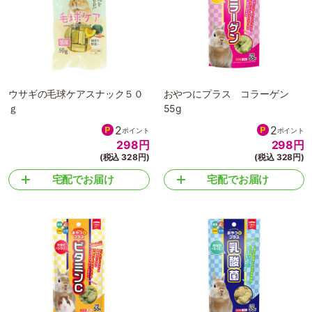
ウサギの毛球ケアスナック５０
おやつにプラス コラーゲン
ｇ
55g
2
2
ポイント
ポイント
298
円
298
円
(税込 328円)
(税込 328円)
宅配でお届け
宅配でお届け