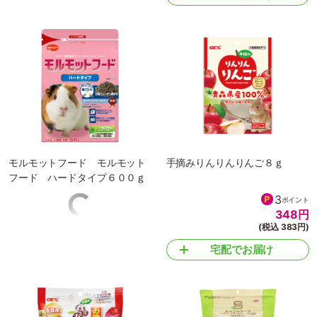
ピッコリーノ ちょびっと小粒
ピッコリーノ ちょびっと小粒
にぼし１０ｇ
ビスケット 23g
1
1
ポイント
ポイント
118
円
118
円
(税込 130円)
(税込 130円)
宅配でお届け
宅配でお届け
モルモットフード モルモット
手摘みりんりんりんご８ｇ
フード ハードタイプ６００ｇ
5
3
ポイント
ポイント