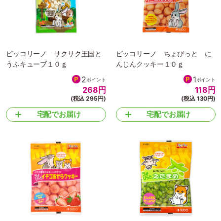
ピッコリーノ サクサク王国と
ピッコリーノ ちょびっと に
うふキューブ１０ｇ
んじんクッキー１０ｇ
2
1
ポイント
ポイント
268
円
118
円
(税込 295円)
(税込 130円)
宅配でお届け
宅配でお届け