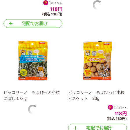
ピッコリーノ ちょびっとベジ
ピッコリーノ ちょびっとミニ
タブルミックス１３ｇ
マシュマロ１８ｇ
1
ポイント
118
円
(税込 130円)
宅配でお届け