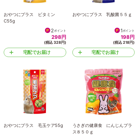
おやつにプラス ビタミン
おやつにプラス 乳酸菌５５ｇ
C55g
2
1
ポイント
ポイント
298
円
198
円
(税込 328円)
(税込 218円)
宅配でお届け
宅配でお届け
おやつにプラス 毛玉ケア55g
うさぎの健康食 にんじんプラ
ス８５０ｇ