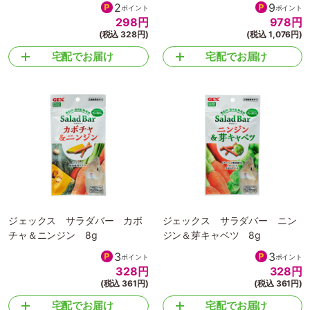
2
9
ポイント
ポイント
298
円
978
円
(税込 328円)
(税込 1,076円)
宅配でお届け
宅配でお届け
ジェックス サラダバー カボ
ジェックス サラダバー ニン
チャ＆ニンジン 8g
ジン＆芽キャベツ 8g
3
3
ポイント
ポイント
328
円
328
円
(税込 361円)
(税込 361円)
宅配でお届け
宅配でお届け