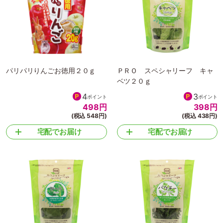
518
円
348
円
(税込 570円)
(税込 383円)
宅配でお届け
宅配でお届け
パリパリりんごお徳用２０ｇ
ＰＲＯ スペシャリーフ キャ
ベツ２０ｇ
4
3
ポイント
ポイント
498
円
398
円
(税込 548円)
(税込 438円)
宅配でお届け
宅配でお届け