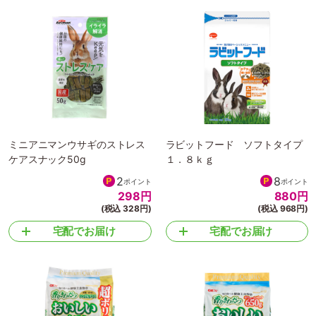
ミニアニマンウサギのストレス
ラビットフード ソフトタイプ
ケアスナック50g
１．８ｋｇ
2
8
ポイント
ポイント
298
円
880
円
(税込 328円)
(税込 968円)
宅配でお届け
宅配でお届け