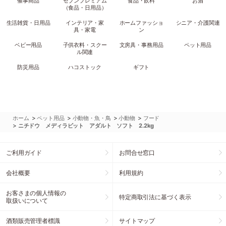
催事商品
セブンプレミアム
食品・飲料
お酒
（食品・日用品）
生活雑貨・日用品
インテリア・家
ホームファッショ
シニア・介護関連
具・家電
ン
ベビー用品
子供衣料・スクー
文房具・事務用品
ペット用品
ル関連
防災用品
ハコストック
ギフト
>
>
>
>
ホーム
ペット用品
小動物・魚・鳥
小動物
フード
>
ニチドウ メディラビット アダルト ソフト 2.2kg
ご利用ガイド
お問合せ窓口
会社概要
利用規約
お客さまの個人情報の
特定商取引法に基づく表示
取扱いについて
酒類販売管理者標識
サイトマップ