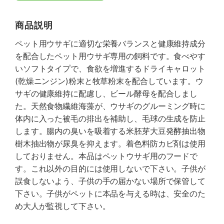
商品説明
ペット用ウサギに適切な栄養バランスと健康維持成分
を配合したペット用ウサギ専用の飼料です。食べやす
いソフトタイプで、食欲を増進するドライキャロット
(乾燥ニンジン)粉末と牧草粉末を配合しています。ウ
サギの健康維持に配慮し、ビール酵母を配合しまし
た。天然食物繊維海藻が、ウサギのグルーミング時に
体内に入った被毛の排出を補助し、毛球の生成を防止
します。腸内の臭いを吸着する米胚芽大豆発酵抽出物
樹木抽出物が尿臭を抑えます。着色料防カビ剤は使用
しておりません。本品はペットウサギ用のフードで
す。これ以外の目的には使用しないで下さい。子供が
誤食しないよう、子供の手の届かない場所で保管して
下さい。子供がペットに本品を与える時は、安全のた
め大人が監視して下さい。