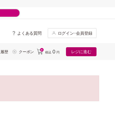
よくある質問
ログイン･会員登録
ド
0
0
レジに進む
入履歴
クーポン
税込
円