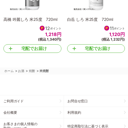
高橋 吟麗しろ 米25度 720ml
白岳 しろ 米25度 720ml
12
11
ポイント
ポイント
1,218
円
1,120
円
(税込 1,340円)
(税込 1,232円)
宅配でお届け
宅配でお届け
>
>
>
ホーム
お酒
焼酎
米焼酎
ご利用ガイド
お問合せ窓口
会社概要
利用規約
お客さまの個人情報の
特定商取引法に基づく表示