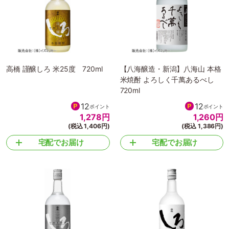
高橋 謹醸しろ 米25度 720ml
【八海醸造・新潟】八海山 本格
米焼酎 よろしく千萬あるべし
720ml
12
12
ポイント
ポイント
1,278
円
1,260
円
(税込 1,406円)
(税込 1,386円)
宅配でお届け
宅配でお届け