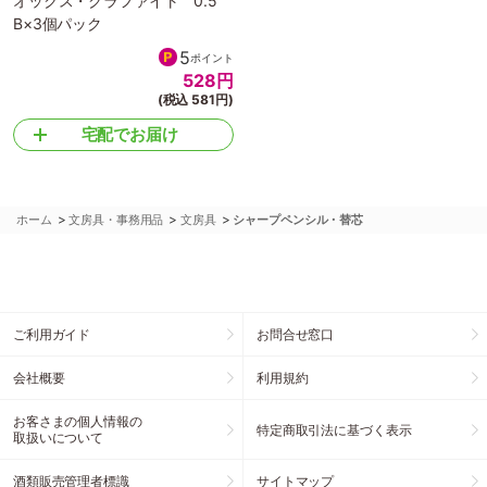
オックス・グラファイト 0.5
B×3個パック
5
ポイント
528
円
(税込 581円)
宅配でお届け
>
>
>
ホーム
文房具・事務用品
文房具
シャープペンシル・替芯
ご利用ガイド
お問合せ窓口
会社概要
利用規約
お客さまの個人情報の
特定商取引法に基づく表示
取扱いについて
酒類販売管理者標識
サイトマップ