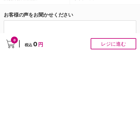
お客様の声をお聞かせください
0
0
レジに進む
円
税込
こちらの投稿への個別対応は行っておりませんが、頂いたご意見はスタッフがすべて拝
見させていただきます。お客様の声をもとに商品開発・サイト改善を行ってまいりま
す。
ご注文にかかわるお問い合わせは
お問い合わせ専用フォーム
から
■ お問合せ
「よくあるご質問」は
こちら
から