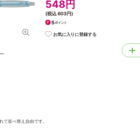
548円
(税込
603円
)
5
ポイント
お気に入りに登録する
かれて並べ替え自由です。