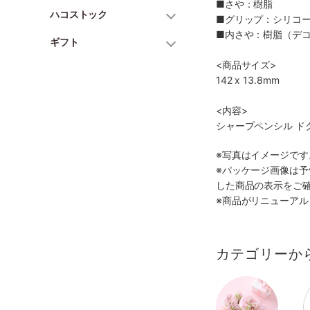
■さや：樹脂
ハコストック
■グリップ：シリコ
■内さや：樹脂（デ
ギフト
<商品サイズ>
142 x 13.8mm
<内容>
シャープペンシル ド
※写真はイメージで
※パッケージ画像は
した商品の表示をご
※商品がリニューア
カテゴリーか