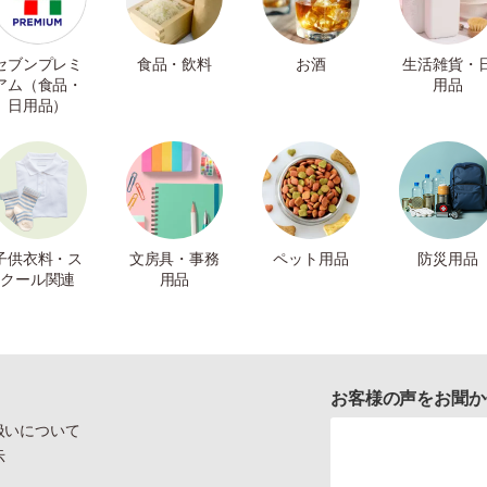
セブンプレミ
食品・飲料
お酒
生活雑貨・
アム（食品・
用品
日用品）
子供衣料・ス
文房具・事務
ペット用品
防災用品
クール関連
用品
お客様の声をお聞か
扱いについて
示