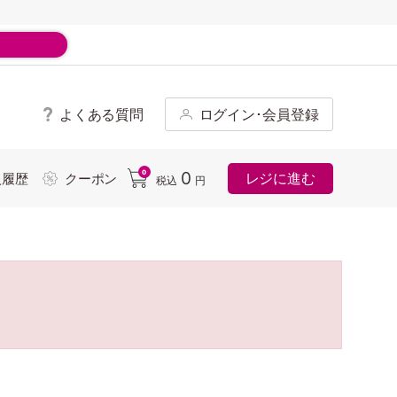
よくある質問
ログイン･会員登録
ド
0
0
レジに進む
入履歴
クーポン
税込
円