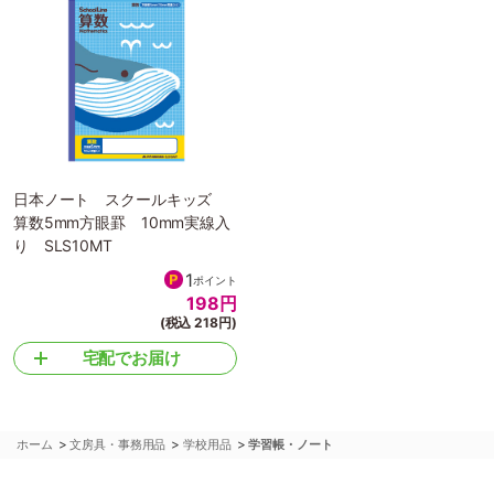
日本ノート スクールキッズ
算数5mm方眼罫 10mm実線入
り SLS10MT
1
ポイント
198
円
(税込 218円)
宅配でお届け
>
>
>
ホーム
文房具・事務用品
学校用品
学習帳・ノート