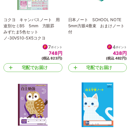
コクヨ キャンパスノート 用
日本ノート SCHOOL NOTE
途別セミB5 5mm 方眼罫
5mm方眼4冊束 おまけノート
みずたま5色セット
付
ノ-30VS10-5X5コクヨ
7
4
ポイント
ポイント
748
円
438
円
(税込 823円)
(税込 482円)
宅配でお届け
宅配でお届け