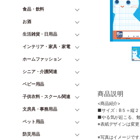
食品・飲料
お酒
生活雑貨・日用品
インテリア・家具・家電
ホームファッション
シニア・介護関連
ベビー用品
商品説明
子供衣料・スクール関連
<商品紹介>
文房具・事務用品
■サイズ：B５＝縦２
■やる気が起こる、
ペット用品
※表紙デザインは変
防災用品
※写真はイメージで