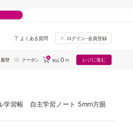
よくある質問
ログイン･会員登録
ド
0
0
レジに進む
入履歴
クーポン
税込
円
ル学習帳 自主学習ノート 5mm方眼