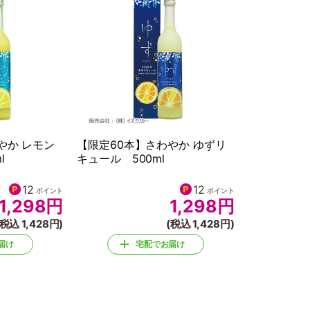
やか レモン
【限定60本】さわやか ゆずリ
l
キュール 500ml
12
12
ポイント
ポイント
1,298
円
1,298
円
(税込 1,428円)
(税込 1,428円)
届け
宅配でお届け