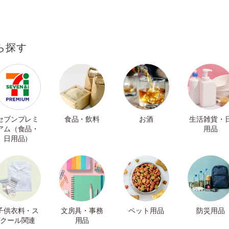
ら探す
セブンプレミ
食品・飲料
お酒
生活雑貨・
アム（食品・
用品
日用品）
子供衣料・ス
文房具・事務
ペット用品
防災用品
クール関連
用品