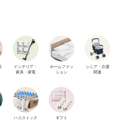
日
インテリア・
ホームファッ
シニア・介護
家具・家電
ション
関連
ハコストック
ギフト