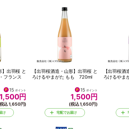
形】出羽桜 と
【出羽桜酒造・山形】出羽桜 と
【出羽桜酒
ラ・フランス
ろけるやまがた もも 720ml
ろけるやまが
15
15
ポイント
ポイント
1,500
円
1,500
円
(税込 1,650円)
(税込 1,650円)
届け
宅配でお届け