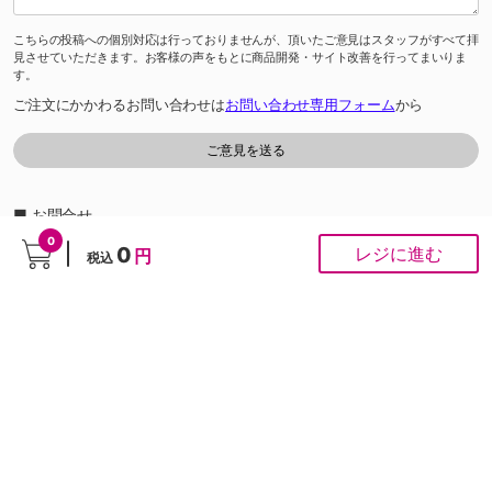
こちらの投稿への個別対応は行っておりませんが、頂いたご意見はスタッフがすべて拝
見させていただきます。お客様の声をもとに商品開発・サイト改善を行ってまいりま
す。
ご注文にかかわるお問い合わせは
お問い合わせ専用フォーム
から
■ お問合せ
「よくあるご質問」は
こちら
から
0
0
レジに進む
円
税込
0120-37-1947
ゆめオンラインカスタマーセンター［受付時間］あさ10時～夕方6時
※通話料は無料です。
※ネット専用のお問合せ先です。ご注文は受け付けておりません。
PCサイト
Copyright © IZUMI Co.,Ltd. All rights reserved.