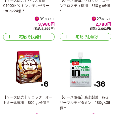
【ケース販売】ハウス食品
【ケース販売】ケロッグ コー
C1000ビタミンレモンゼリー
ンフロスティ徳用 350ｇ×6個
180g×24個 *
*
39
27
ポイント
ポイント
3,980
円
2,780
円
(税込 4,299円)
(税込 3,003円)
宅配でお届け
宅配でお届け
【ケース販売】ケロッグ オー
【ケース販売】森永製菓 inゼ
トミール徳用 800ｇ×6個 *
リーマルチビタミン 180g×36
個 *