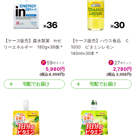
【ケース販売】森永製菓 inゼ
【ケース販売】ハウス食品 Ｃ
リーエネルギー 180g×36個 *
1000 ビタミンレモン
140ml×30本 *
59
27
ポイント
ポイント
5,980
円
2,780
円
(税込 6,459円)
(税込 3,003円)
宅配でお届け
宅配でお届け