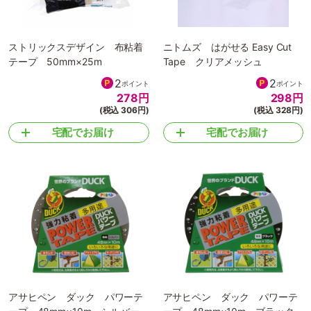
ストリックスデザイン 布粘着
ニトムズ はがせる Easy Cut
テープ 50mm×25m
Tape クリアメッシュ
2
2
ポイント
ポイント
278
円
298
円
(税込 306円)
(税込 328円)
宅配でお届け
宅配でお届け
アサヒペン ダック パワーテ
アサヒペン ダック パワーテ