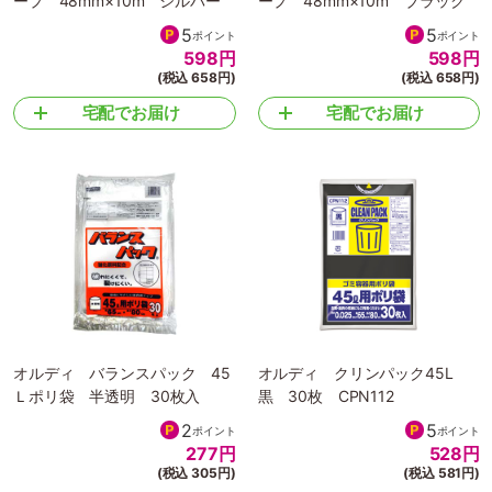
ープ 48mm×10m シルバー
ープ 48mm×10m ブラック
5
5
ポイント
ポイント
598
円
598
円
(税込 658円)
(税込 658円)
宅配でお届け
宅配でお届け
オルディ バランスパック 45
オルディ クリンパック45L
Ｌポリ袋 半透明 30枚入
黒 30枚 CPN112
2
5
ポイント
ポイント
277
円
528
円
(税込 305円)
(税込 581円)