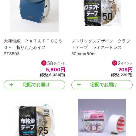
大和無線 ＰＡＴＡＴＴＯ３５
ストリックスデザイン クラフ
０＋ 折りたたみイス
トテープ ラミネートレス
PT3503
50mm×50m
58
2
ポイント
ポイント
5,800
円
208
円
(税込 6,380円)
(税込 229円)
宅配でお届け
宅配でお届け