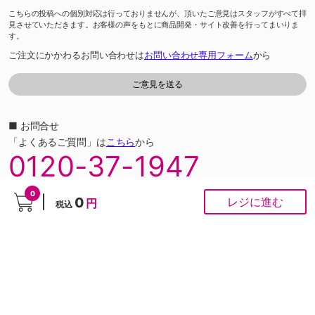
こちらの投稿への個別対応は行っておりませんが、頂いたご意見はスタッフがすべて拝
見させていただきます。お客様の声をもとに商品開発・サイト改善を行ってまいりま
す。
ご注文にかかわるお問い合わせは
お問い合わせ専用フォーム
から
■ お問合せ
「よくあるご質問」は
こちら
から
0120-37-1947
ゆめオンラインカスタマーセンター［受付時間］あさ10時～夕方6時
0
0
レジに進む
円
※通話料は無料です。
税込
※ネット専用のお問合せ先です。ご注文は受け付けておりません。
PCサイト
Copyright © IZUMI Co.,Ltd. All rights reserved.