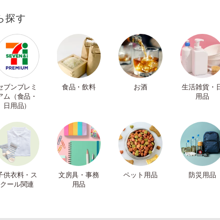
ら探す
セブンプレミ
食品・飲料
お酒
生活雑貨・
アム（食品・
用品
日用品）
子供衣料・ス
文房具・事務
ペット用品
防災用品
クール関連
用品