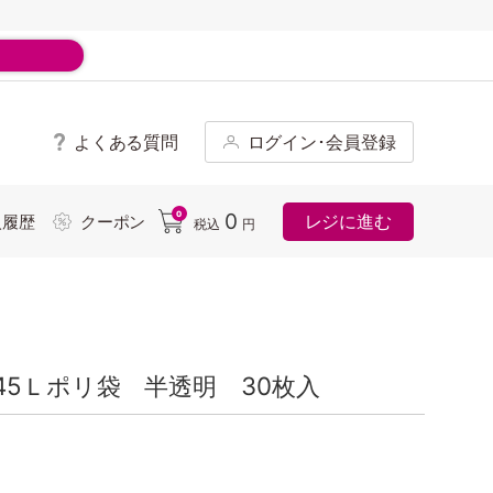
よくある質問
ログイン･会員登録
ド
0
0
レジに進む
入履歴
クーポン
税込
円
5Ｌポリ袋 半透明 30枚入