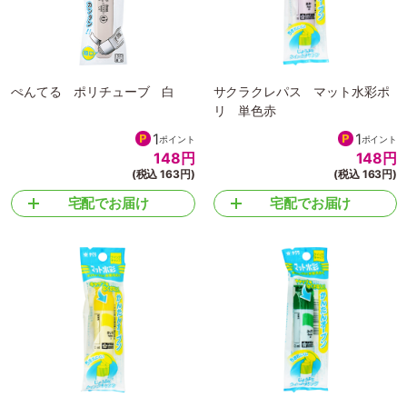
ぺんてる ポリチューブ 白
サクラクレパス マット水彩ポ
リ 単色赤
1
1
ポイント
ポイント
148
円
148
円
(税込 163円)
(税込 163円)
宅配でお届け
宅配でお届け