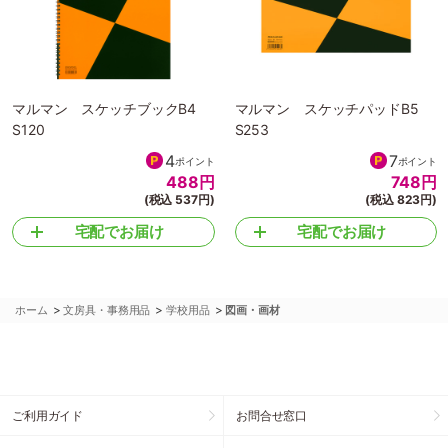
マルマン スケッチブックB4
マルマン スケッチパッドB5
S120
S253
4
7
ポイント
ポイント
488
円
748
円
(税込 537円)
(税込 823円)
宅配でお届け
宅配でお届け
>
>
>
ホーム
文房具・事務用品
学校用品
図画・画材
ご利用ガイド
お問合せ窓口