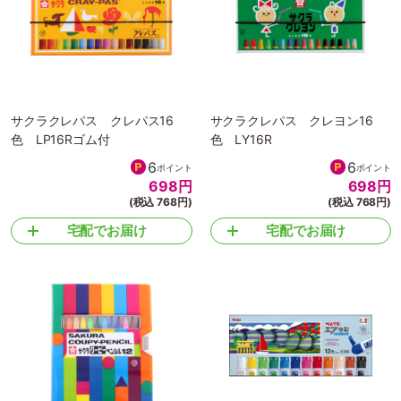
サクラクレパス クレパス16
サクラクレパス クレヨン16
色 LP16Rゴム付
色 LY16R
6
6
ポイント
ポイント
698
円
698
円
(税込 768円)
(税込 768円)
宅配でお届け
宅配でお届け