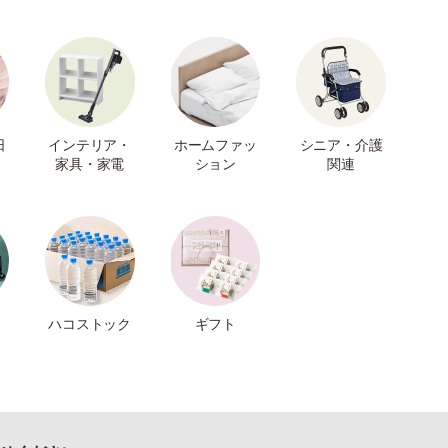
日
インテリア・
ホームファッ
シニア・介護
家具・家電
ション
関連
ハコストック
ギフト