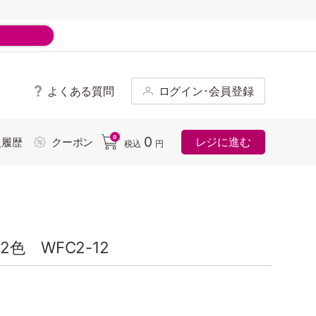
よくある質問
ログイン･会員登録
ド
0
0
レジに進む
入履歴
クーポン
税込
円
色 WFC2-12