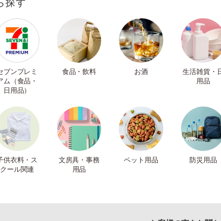
ら探す
セブンプレミ
食品・飲料
お酒
生活雑貨・
アム（食品・
用品
日用品）
子供衣料・ス
文房具・事務
ペット用品
防災用品
クール関連
用品