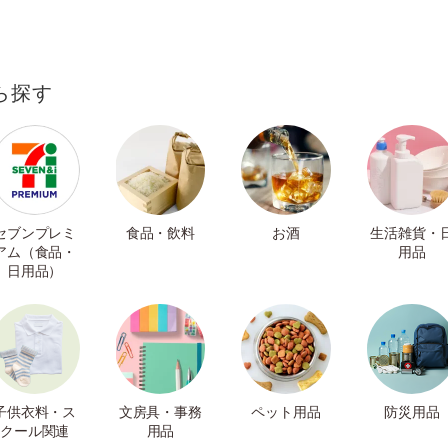
ら探す
セブンプレミ
食品・飲料
お酒
生活雑貨・
アム（食品・
用品
日用品）
子供衣料・ス
文房具・事務
ペット用品
防災用品
クール関連
用品