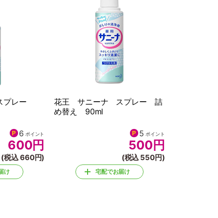
 スプレー
花王 サニーナ スプレー 詰
め替え 90ml
6
5
ポイント
ポイント
600
円
500
円
(税込 660円)
(税込 550円)
届け
宅配でお届け