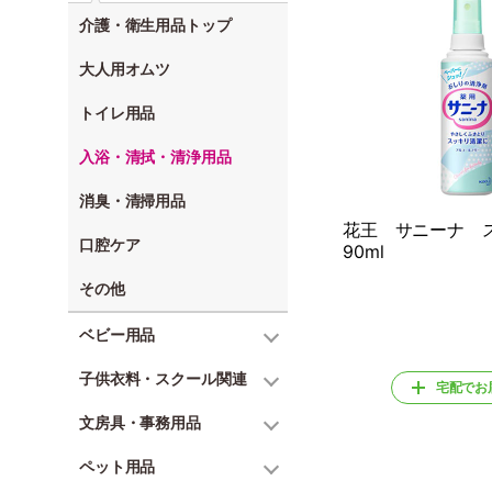
介護・衛生用品トップ
大人用オムツ
トイレ用品
入浴・清拭・清浄用品
消臭・清掃用品
花王 サニーナ
口腔ケア
90ml
その他
ベビー用品
子供衣料・スクール関連
宅配でお
文房具・事務用品
ペット用品