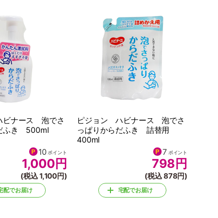
ハビナース 泡でさ
ピジョン ハビナース 泡でさ
ふき 500ml
っぱりからだふき 詰替用
400ml
10
7
ポイント
ポイント
1,000
円
798
円
(税込 1,100円)
(税込 878円)
宅配でお届け
宅配でお届け