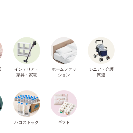
日
インテリア・
ホームファッ
シニア・介護
家具・家電
ション
関連
ハコストック
ギフト