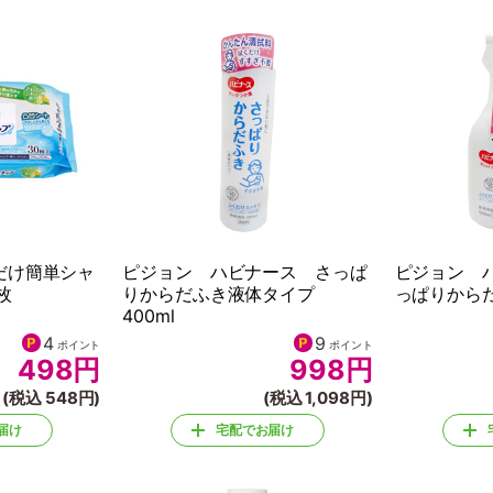
だけ簡単シャ
ピジョン ハビナース さっぱ
ピジョン 
枚
りからだふき液体タイプ
っぱりからだ
400ml
4
9
ポイント
ポイント
498
円
998
円
(税込 548円)
(税込 1,098円)
届け
宅配でお届け