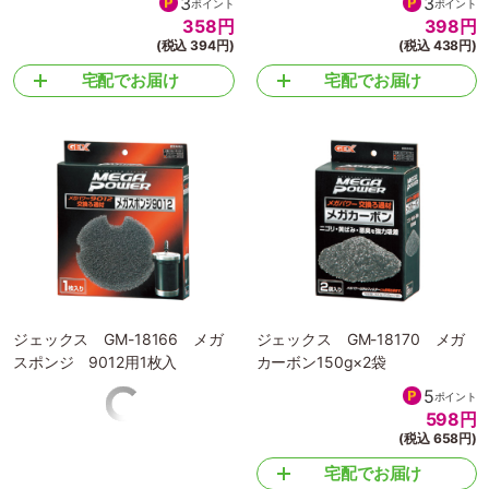
3
3
ポイント
ポイント
358
円
398
円
(税込 394円)
(税込 438円)
宅配でお届け
宅配でお届け
ジェックス GM-18166 メガ
ジェックス GM-18170 メガ
スポンジ 9012用1枚入
カーボン150g×2袋
5
ポイント
598
円
(税込 658円)
宅配でお届け