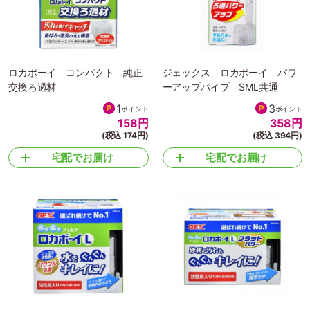
ロカボーイ コンパクト 純正
ジェックス ロカボーイ パワ
交換ろ過材
ーアップパイプ SML共通
1
3
ポイント
ポイント
158
円
358
円
(税込 174円)
(税込 394円)
宅配でお届け
宅配でお届け