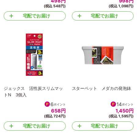
498
円
998
円
(税込 548円)
(税込 1,098円)
宅配でお届け
宅配でお届け
ジェックス 活性炭スリムマッ
スターペット メダカの発泡鉢
トN 3個入
6
14
ポイント
ポイント
658
円
1,450
円
(税込 724円)
(税込 1,595円)
宅配でお届け
宅配でお届け