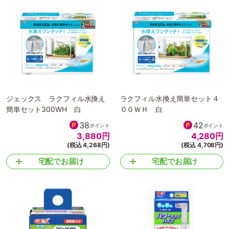
ジェックス ラクフィル水換え
ラクフィル水換え簡単セット４
簡単セット300WH 白
００ＷＨ 白
38
42
ポイント
ポイント
3,880
円
4,280
円
(税込 4,268円)
(税込 4,708円)
宅配でお届け
宅配でお届け