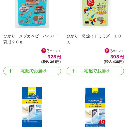
ひかり メダカベビーハイパー
ひかり 乾燥イトミミズ １０
育成２０ｇ
ｇ
3
3
ポイント
ポイント
328
円
398
円
(税込 361円)
(税込 438円)
宅配でお届け
宅配でお届け