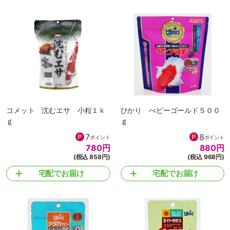
コメット 沈むエサ 小粒１ｋ
ひかり べビーゴールド５００
ｇ
ｇ
7
8
ポイント
ポイント
780
円
880
円
(税込 858円)
(税込 968円)
宅配でお届け
宅配でお届け