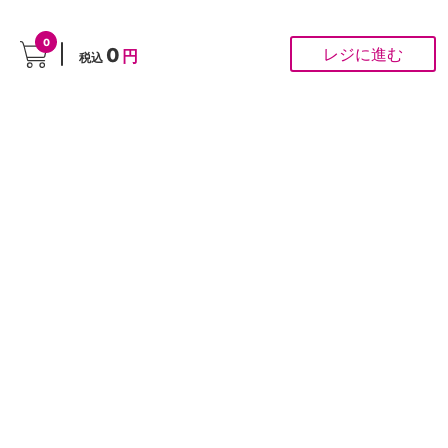
1
2
0
0
レジに進む
円
税込
>
>
>
ホーム
ペット用品
小動物・魚・鳥
魚
カテゴリーから探す
催事商品
セブンプレミアム
食品・飲料
お酒
（食品・日用品）
生活雑貨・日用品
インテリア・家
ホームファッショ
シニア・介護関連
具・家電
ン
ベビー用品
子供衣料・スクー
文房具・事務用品
ペット用品
ル関連
防災用品
ハコストック
ギフト