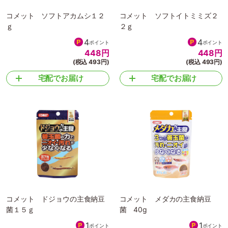
コメット ソフトアカムシ１２
コメット ソフトイトミミズ２
ｇ
２ｇ
4
4
ポイント
ポイント
448
円
448
円
(税込 493円)
(税込 493円)
宅配でお届け
宅配でお届け
コメット ドジョウの主食納豆
コメット メダカの主食納豆
菌１５ｇ
菌 40g
1
1
ポイント
ポイント