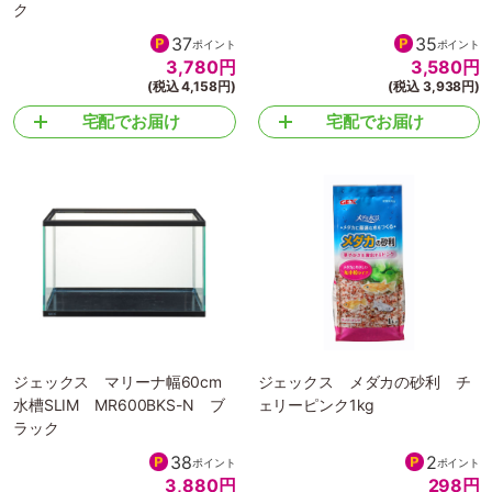
ク
37
35
ポイント
ポイント
3,780
円
3,580
円
(税込 4,158円)
(税込 3,938円)
宅配でお届け
宅配でお届け
ジェックス マリーナ幅60cm
ジェックス メダカの砂利 チ
水槽SLIM MR600BKS-N ブ
ェリーピンク1kg
ラック
38
2
ポイント
ポイント
3,880
円
298
円