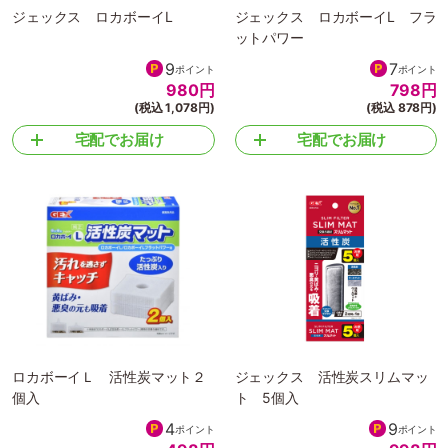
ジェックス ロカボーイL
ジェックス ロカボーイL フラ
ットパワー
9
7
ポイント
ポイント
980
円
798
円
(税込 1,078円)
(税込 878円)
宅配でお届け
宅配でお届け
ロカボーイＬ 活性炭マット２
ジェックス 活性炭スリムマッ
個入
ト 5個入
4
9
ポイント
ポイント