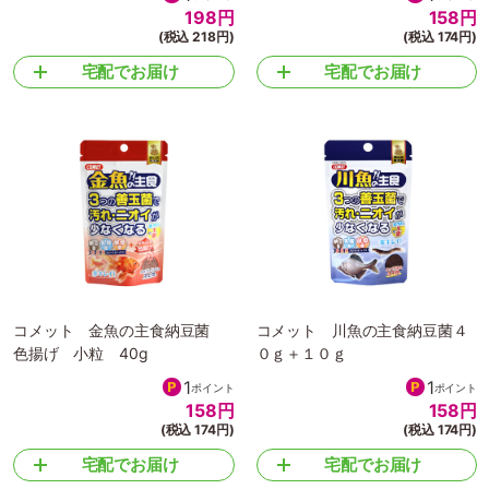
198
円
158
円
(税込 218円)
(税込 174円)
宅配でお届け
宅配でお届け
コメット 金魚の主食納豆菌
コメット 川魚の主食納豆菌４
色揚げ 小粒 40g
０ｇ＋１０ｇ
1
1
ポイント
ポイント
158
円
158
円
(税込 174円)
(税込 174円)
宅配でお届け
宅配でお届け