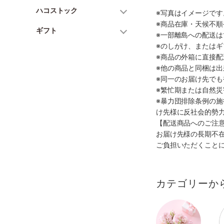
ハコストック
※写真はイメージで
※商品在庫・天候不
ギフト
※一部離島への配送は
※のしがけ、または
※商品の外箱に直接
※他の商品と同梱は
※同一のお届け先で
※繁忙期または自然
※暴力団排除条例の
け先様に反社会的勢
【配送商品へのご注
お届け先様の長期不
ご負担いただくこと
カテゴリーか