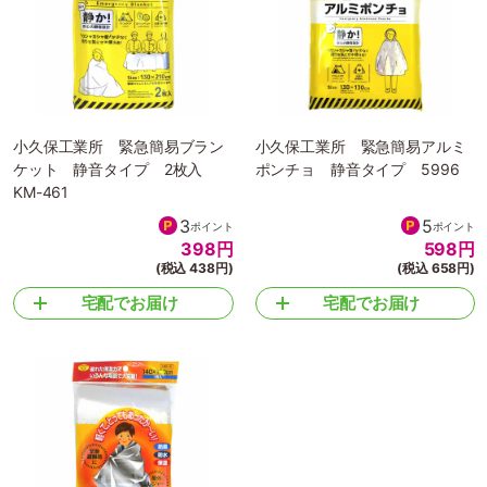
小久保工業所 緊急簡易ブラン
小久保工業所 緊急簡易アルミ
ケット 静音タイプ 2枚入
ポンチョ 静音タイプ 5996
KM-461
3
5
ポイント
ポイント
398
円
598
円
(税込 438円)
(税込 658円)
宅配でお届け
宅配でお届け