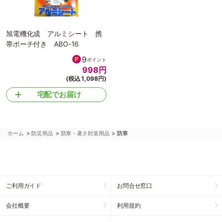
旭電機化成 アルミシート 携
帯ポーチ付き ABO-16
9
ポイント
998
円
(税込 1,098円)
宅配でお届け
>
>
>
ホーム
防災用品
防寒・暑さ対策用品
防寒
ご利用ガイド
お問合せ窓口
会社概要
利用規約