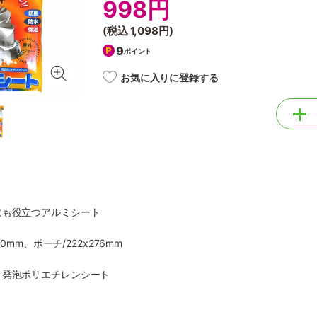
998円
(税込
1,098円
)
9
ポイント
お気に入りに登録する
にも役立つアルミシート
00mm、ポーチ/222x276mm
、発泡ポリエチレンシート