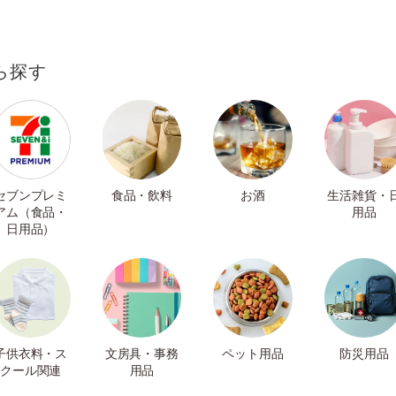
ら探す
セブンプレミ
食品・飲料
お酒
生活雑貨・
アム（食品・
用品
日用品）
子供衣料・ス
文房具・事務
ペット用品
防災用品
クール関連
用品