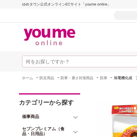
ゆめタウン公式オンラインECサイト「youme online」
-
-
-
-
ホーム
防災用品
防寒・暑さ対策用品
防寒
旭電機化成 
カテゴリーから探す
催事商品
セブンプレミアム（食
品・日用品）