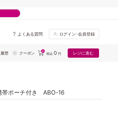
よくある質問
ログイン･会員登録
ド
0
0
レジに進む
入履歴
クーポン
税込
円
帯ポーチ付き ABO-16