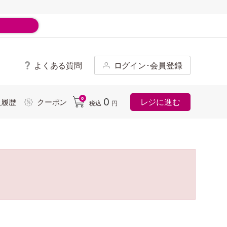
よくある質問
ログイン･会員登録
ド
0
0
レジに進む
入履歴
クーポン
税込
円