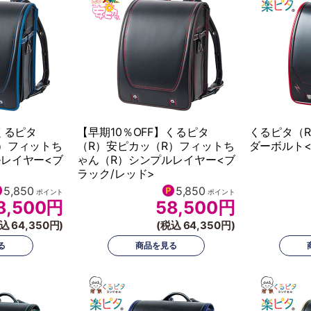
くるピタ
【早期10％OFF】くるピタ
くるピタ（
）フィットち
（R）安ピカッ（R）フィットち
ダーボルト<
ルレイヤー<ブ
ゃん（R）シンプルレイヤー<ブ
ラック/レッド>
5,850
5,850
ポイント
ポイント
8,500
円
58,500
円
込 64,350円)
(税込 64,350円)