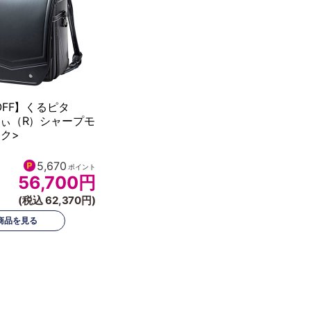
OFF】くるピタ
りぃ（R）シャープモ
ク>
5,670
ポイント
56,700
円
(税込 62,370円)