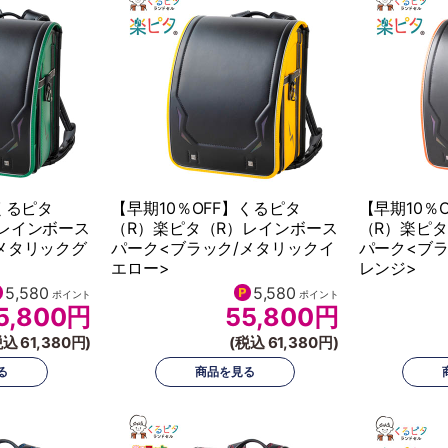
くるピタ
【早期10％OFF】くるピタ
【早期10％
レインボース
（R）楽ピタ（R）レインボース
（R）楽ピ
メタリックグ
パーク<ブラック/メタリックイ
パーク<ブラ
エロー>
レンジ>
5,580
5,580
ポイント
ポイント
5,800
円
55,800
円
税込 61,380円)
(税込 61,380円)