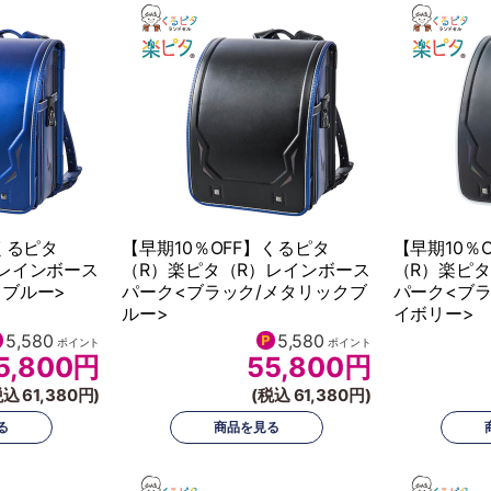
くるピタ
【早期10％OFF】くるピタ
【早期10％
レインボース
（R）楽ピタ（R）レインボース
（R）楽ピ
ブルー>
パーク<ブラック/メタリックブ
パーク<ブラ
ルー>
イボリー>
5,580
5,580
ポイント
ポイント
5,800
円
55,800
円
税込 61,380円)
(税込 61,380円)