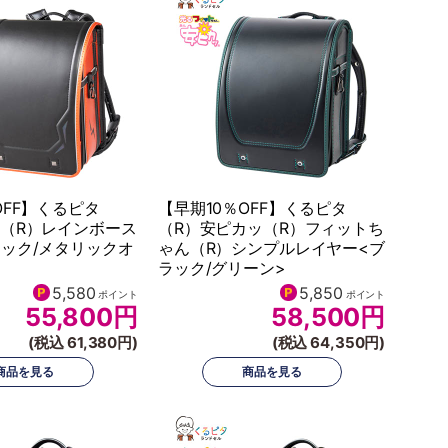
OFF】くるピタ
【早期10％OFF】くるピタ
タ（R）レインボース
（R）安ピカッ（R）フィットち
ック/メタリックオ
ゃん（R）シンプルレイヤー<ブ
ラック/グリーン>
5,580
5,850
ポイント
ポイント
55,800
円
58,500
円
(税込 61,380円)
(税込 64,350円)