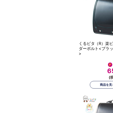
くるピタ（R）楽ピ
ダーボルト<ブラッ
>
6
(