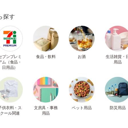
ら探す
セブンプレミ
食品・飲料
お酒
生活雑貨・
アム（食品・
用品
日用品）
子供衣料・ス
文房具・事務
ペット用品
防災用品
クール関連
用品