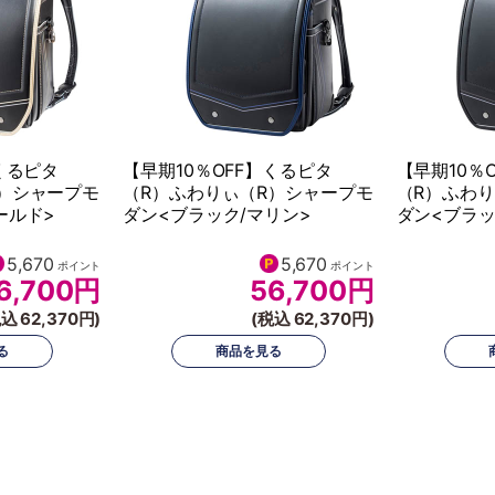
くるピタ
【早期10％OFF】くるピタ
【早期10％
）シャープモ
（R）ふわりぃ（R）シャープモ
（R）ふわ
ールド>
ダン<ブラック/マリン>
ダン<ブラッ
5,670
5,670
ポイント
ポイント
6,700
円
56,700
円
込 62,370円)
(税込 62,370円)