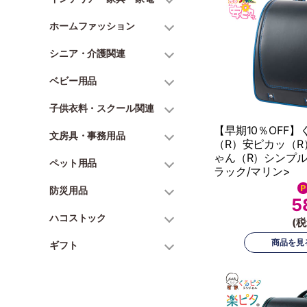
ホームファッション
シニア・介護関連
ベビー用品
子供衣料・スクール関連
【早期10％OFF】
文房具・事務用品
（R）安ピカッ（R
ゃん（R）シンプ
ペット用品
ラック/マリン>
防災用品
5
ハコストック
(税
ギフト