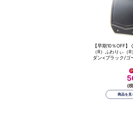
【早期10％OFF】
（R）ふわりぃ（R
ダン<ブラック/ゴ
5
(税