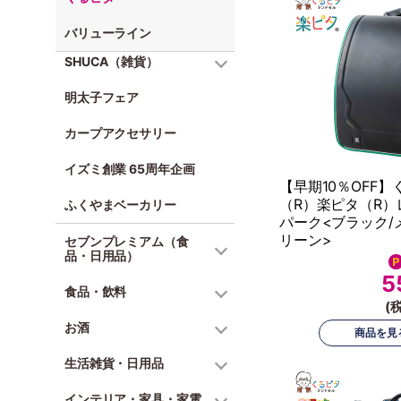
バリューライン
SHUCA（雑貨）
明太子フェア
カープアクセサリー
イズミ創業 65周年企画
【早期10％OFF】
（R）楽ピタ（R）
ふくやまベーカリー
パーク<ブラック/
リーン>
セブンプレミアム（食
品・日用品）
5
食品・飲料
(
お酒
生活雑貨・日用品
インテリア・家具・家電