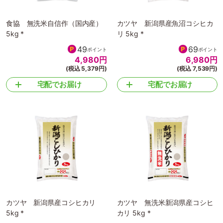
食協 無洗米自信作（国内産）
カツヤ 新潟県産魚沼コシヒカ
5kg *
リ 5kg *
49
69
ポイント
ポイント
4,980
円
6,980
円
(税込 5,379円)
(税込 7,539円)
宅配でお届け
宅配でお届け
カツヤ 新潟県産コシヒカリ
カツヤ 無洗米新潟県産コシヒ
5kg *
カリ 5kg *