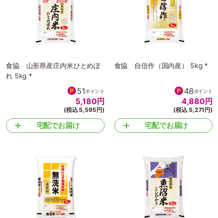
食協 山形県産庄内米ひとめぼ
食協 自信作（国内産） 5kg *
れ 5kg *
51
48
ポイント
ポイント
5,180
円
4,880
円
(税込 5,595円)
(税込 5,271円)
宅配でお届け
宅配でお届け