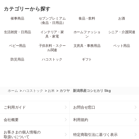
カテゴリーから探す
催事商品
セブンプレミアム
食品・飲料
お酒
（食品・日用品）
生活雑貨・日用品
インテリア・家
ホームファッショ
シニア・介護関連
具・家電
ン
ベビー用品
子供衣料・スクー
文房具・事務用品
ペット用品
ル関連
防災用品
ハコストック
ギフト
>
>
>
ホーム
ハコストック
お米
カツヤ 新潟県産コシヒカリ 5kg
ご利用ガイド
お問合せ窓口
会社概要
利用規約
お客さまの個人情報の
特定商取引法に基づく表示
取扱いについて