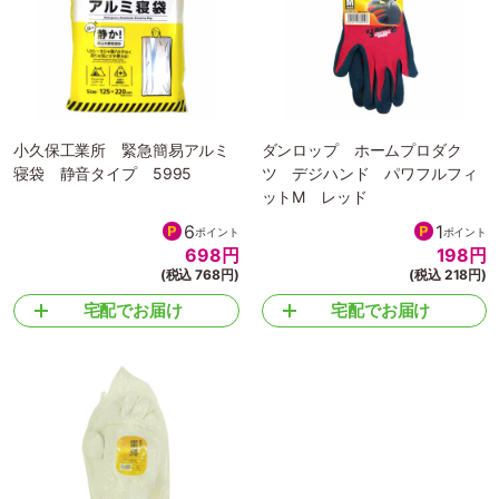
小久保工業所 緊急簡易アルミ
ダンロップ ホームプロダク
寝袋 静音タイプ 5995
ツ デジハンド パワフルフィ
ットM レッド
6
1
ポイント
ポイント
698
円
198
円
(税込 768円)
(税込 218円)
宅配でお届け
宅配でお届け