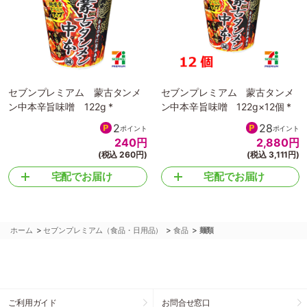
セブンプレミアム 蒙古タンメ
セブンプレミアム 蒙古タンメ
ン中本辛旨味噌 122g *
ン中本辛旨味噌 122g×12個 *
2
28
ポイント
ポイント
240
円
2,880
円
(税込 260円)
(税込 3,111円)
宅配でお届け
宅配でお届け
>
>
>
ホーム
セブンプレミアム（食品・日用品）
食品
麺類
ご利用ガイド
お問合せ窓口