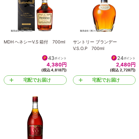
MDH ヘネシーV.S 箱付 700ml
サントリー ブランデー
V.S.O.P 700ml
43
24
ポイント
ポイント
4,380
円
2,480
円
(税込 4,818円)
(税込 2,728円)
宅配でお届け
宅配でお届け