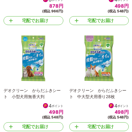
878
円
498
円
(税込 966円)
(税込 548円)
宅配でお届け
宅配でお届け
デオクリーン からだふきシー
デオクリーン からだふきシー
ト 小型犬用無香大判
ト 中大型犬用香り28枚
4
4
ポイント
ポイント
498
円
498
円
(税込 548円)
(税込 548円)
宅配でお届け
宅配でお届け