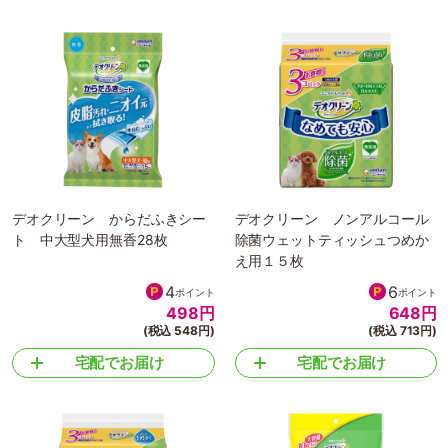
デオクリーン からだふきシー
デオクリーン ノンアルコール
ト 中大型犬用無香28枚
除菌ウェットティッシュつめか
え用１５枚
4
6
ポイント
ポイント
498
円
648
円
(税込 548円)
(税込 713円)
宅配でお届け
宅配でお届け