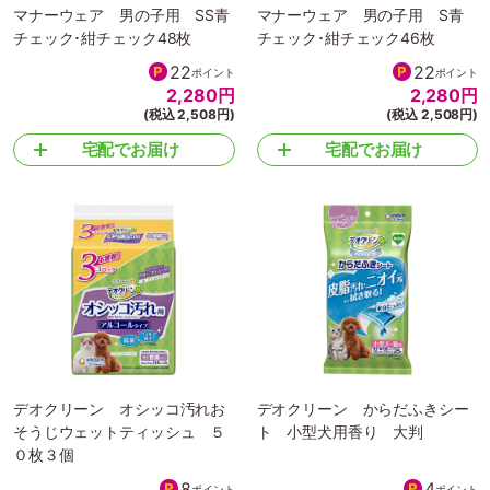
マナーウェア 男の子用 SS青
マナーウェア 男の子用 S青
チェック･紺チェック48枚
チェック･紺チェック46枚
22
22
ポイント
ポイント
2,280
円
2,280
円
(税込 2,508円)
(税込 2,508円)
宅配でお届け
宅配でお届け
デオクリーン オシッコ汚れお
デオクリーン からだふきシー
そうじウェットティッシュ ５
ト 小型犬用香り 大判
０枚３個
8
4
ポイント
ポイント