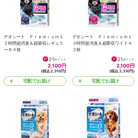
デオシート Ｐｒｅｍｉｕｍ１
デオシート Ｐｒｅｍｉｕｍ１
２時間超消臭＆超吸収レギュラ
２時間超消臭＆超吸収ワイド４
ー８４枚
２枚
21
21
ポイント
ポイント
2,100
円
2,100
円
(税込 2,310円)
(税込 2,310円)
宅配でお届け
宅配でお届け