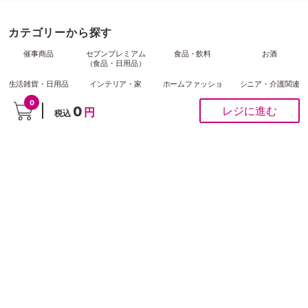
カテゴリーから探す
催事商品
セブンプレミアム
食品・飲料
お酒
（食品・日用品）
生活雑貨・日用品
インテリア・家
ホームファッショ
シニア・介護関連
具・家電
ン
0
0
レジに進む
円
税込
ベビー用品
子供衣料・スクー
文房具・事務用品
ペット用品
ル関連
防災用品
ハコストック
ギフト
ご利用ガイド
お問合せ窓口
会社概要
利用規約