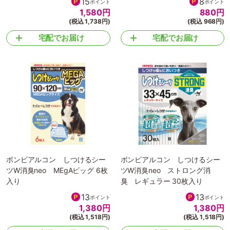
15
8
ポイント
ポイント
1,580
円
880
円
(税込 1,738円)
(税込 968円)
宅配でお届け
宅配でお届け
ボンビアルコン しつけるシー
ボンビアルコン しつけるシー
ツW消臭neo MEgAビッグ 6枚
ツW消臭neo ストロング消
入り
臭 レギュラー 30枚入り
13
13
ポイント
ポイント
1,380
円
1,380
円
(税込 1,518円)
(税込 1,518円)