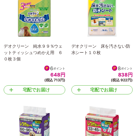
デオクリーン 純水９９％ウェ
デオクリーン 床を汚さない防
ットティッシュつめかえ用 ６
水シート１０枚
０枚３個
6
8
ポイント
ポイント
648
円
838
円
(税込 713円)
(税込 922円)
宅配でお届け
宅配でお届け