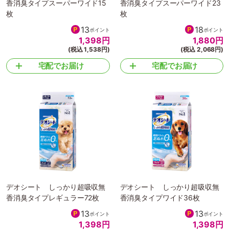
香消臭タイプスーパーワイド15
香消臭タイプスーパーワイド23
枚
枚
13
18
ポイント
ポイント
1,398
円
1,880
円
(税込 1,538円)
(税込 2,068円)
宅配でお届け
宅配でお届け
デオシート しっかり超吸収無
デオシート しっかり超吸収無
香消臭タイプレギュラー72枚
香消臭タイプワイド36枚
13
13
ポイント
ポイント
1,398
円
1,398
円