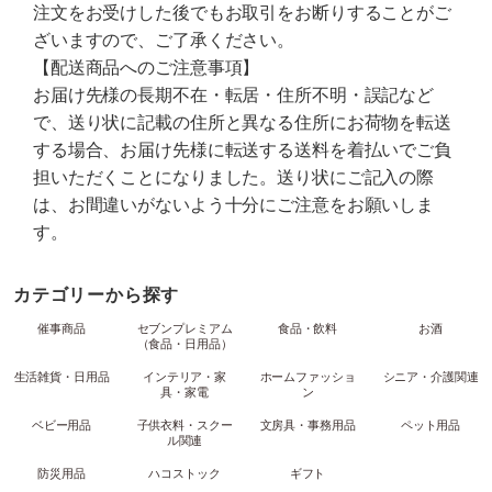
注文をお受けした後でもお取引をお断りすることがご
ざいますので、ご了承ください。
【配送商品へのご注意事項】
お届け先様の長期不在・転居・住所不明・誤記など
で、送り状に記載の住所と異なる住所にお荷物を転送
する場合、お届け先様に転送する送料を着払いでご負
担いただくことになりました。送り状にご記入の際
は、お間違いがないよう十分にご注意をお願いしま
す。
カテゴリーから探す
催事商品
セブンプレミアム
食品・飲料
お酒
（食品・日用品）
生活雑貨・日用品
インテリア・家
ホームファッショ
シニア・介護関連
具・家電
ン
ベビー用品
子供衣料・スクー
文房具・事務用品
ペット用品
ル関連
防災用品
ハコストック
ギフト