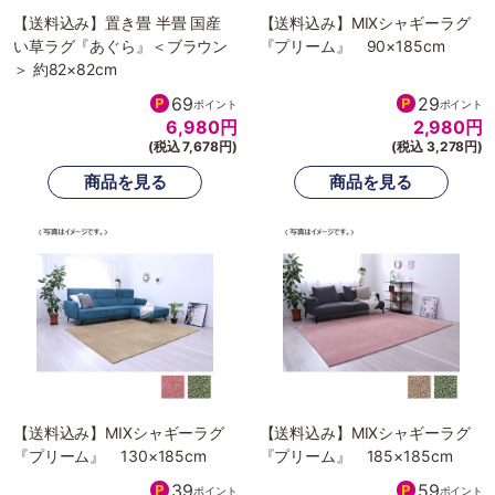
【送料込み】置き畳 半畳 国産
【送料込み】MIXシャギーラグ
い草ラグ『あぐら』＜ブラウン
『プリーム』 90×185cm
＞ 約82×82cm
69
29
ポイント
ポイント
6,980
円
2,980
円
(税込 7,678円)
(税込 3,278円)
【送料込み】MIXシャギーラグ
【送料込み】MIXシャギーラグ
『プリーム』 130×185cm
『プリーム』 185×185cm
39
59
ポイント
ポイント