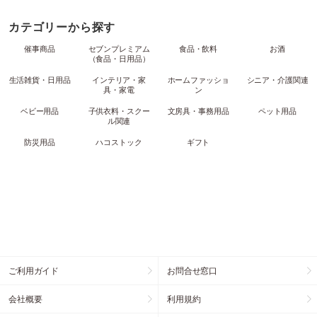
カテゴリーから探す
催事商品
セブンプレミアム
食品・飲料
お酒
（食品・日用品）
生活雑貨・日用品
インテリア・家
ホームファッショ
シニア・介護関連
具・家電
ン
ベビー用品
子供衣料・スクー
文房具・事務用品
ペット用品
ル関連
防災用品
ハコストック
ギフト
ご利用ガイド
お問合せ窓口
会社概要
利用規約