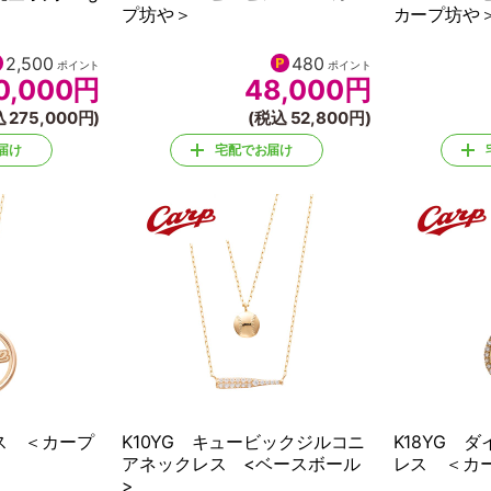
プ坊や＞
カープ坊や
2,500
480
ポイント
ポイント
0,000
円
48,000
円
 275,000円)
(税込 52,800円)
届け
宅配でお届け
レス ＜カープ
K10YG キュービックジルコニ
K18YG 
アネックレス <ベースボール
レス ＜カ
>