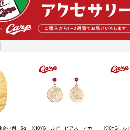
金小判 5g
K10YG ルビーピアス ＜カー
K10YG 