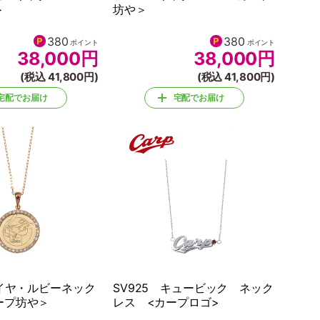
＞
坊や＞
380
380
ポイント
ポイント
38,000
円
38,000
円
(税込 41,800円)
(税込 41,800円)
宅配でお届け
宅配でお届け
ダイヤ・ルビーネック
SV925 キュービック ネック
ープ坊や＞
レス <カープロゴ>