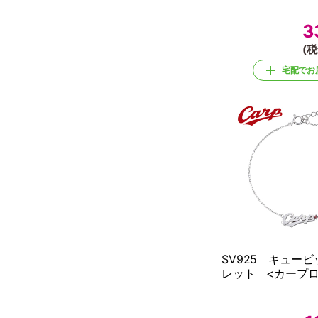
3
(税
宅配でお
SV925 キュー
レット <カープロ