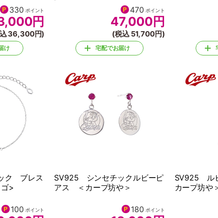
330
470
ポイント
ポイント
3,000
円
47,000
円
込 36,300円)
(税込 51,700円)
届け
宅配でお届け
ビック ブレス
SV925 シンセチックルビーピ
SV925 
ゴ>
アス ＜カープ坊や＞
カープ坊や
100
180
ポイント
ポイント