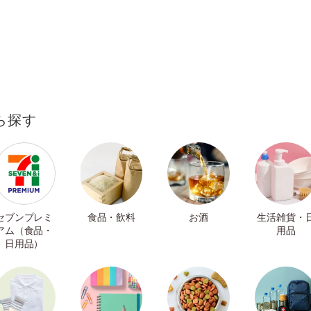
ら探す
セブンプレミ
食品・飲料
お酒
生活雑貨・
アム（食品・
用品
日用品）