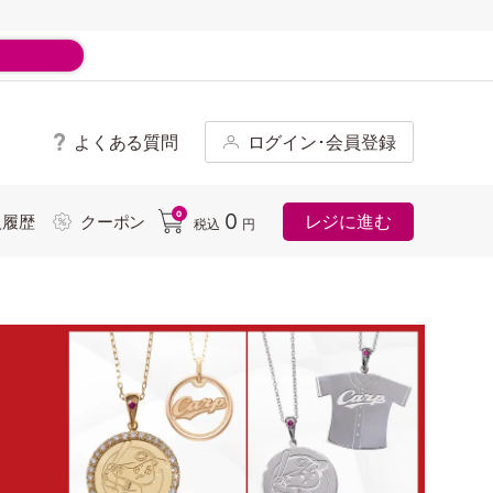
よくある質問
ログイン･会員登録
ド
0
0
レジに進む
入履歴
クーポン
税込
円