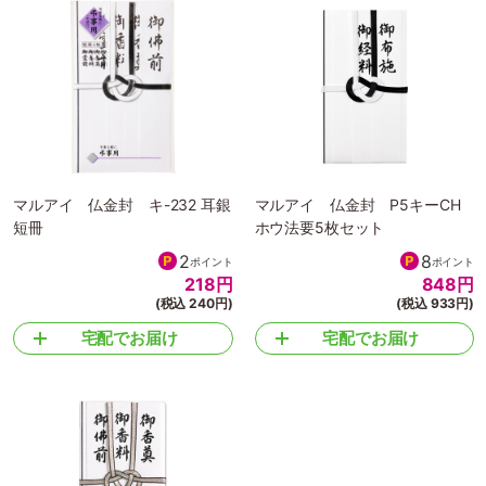
マルアイ 仏金封 キ-232 耳銀
マルアイ 仏金封 P5キーCH
短冊
ホウ法要5枚セット
2
8
ポイント
ポイント
218
円
848
円
(税込 240円)
(税込 933円)
宅配でお届け
宅配でお届け