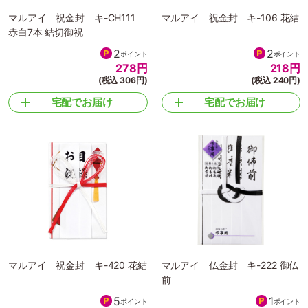
マルアイ 祝金封 キ-CH111
マルアイ 祝金封 キ-106 花結
赤白7本 結切御祝
2
2
ポイント
ポイント
278
円
218
円
(税込 306円)
(税込 240円)
宅配でお届け
宅配でお届け
マルアイ 祝金封 キ-420 花結
マルアイ 仏金封 キ-222 御仏
前
5
1
ポイント
ポイント