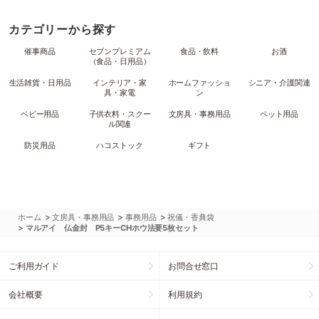
カテゴリーから探す
催事商品
セブンプレミアム
食品・飲料
お酒
（食品・日用品）
生活雑貨・日用品
インテリア・家
ホームファッショ
シニア・介護関連
具・家電
ン
ベビー用品
子供衣料・スクー
文房具・事務用品
ペット用品
ル関連
防災用品
ハコストック
ギフト
>
>
>
ホーム
文房具・事務用品
事務用品
祝儀・香典袋
>
マルアイ 仏金封 P5キーCHホウ法要5枚セット
ご利用ガイド
お問合せ窓口
会社概要
利用規約