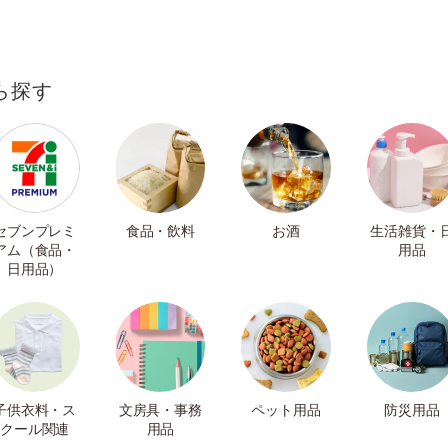
ら探す
セブンプレミ
食品・飲料
お酒
生活雑貨・
アム（食品・
用品
日用品）
子供衣料・ス
文房具・事務
ペット用品
防災用品
クール関連
用品