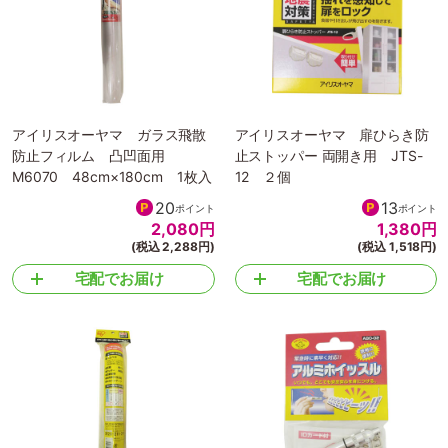
アイリスオーヤマ ガラス飛散
アイリスオーヤマ 扉ひらき防
防止フィルム 凸凹面用
止ストッパー 両開き用 JTS-
M6070 48cm×180cm 1枚入
12 ２個
20
13
ポイント
ポイント
2,080
円
1,380
円
(税込 2,288円)
(税込 1,518円)
宅配でお届け
宅配でお届け