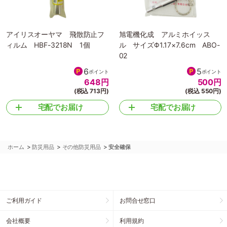
アイリスオーヤマ 飛散防止フ
旭電機化成 アルミホイッス
ィルム HBF-3218N 1個
ル サイズΦ1.17×7.6cm ABO-
02
6
5
ポイント
ポイント
648
円
500
円
(税込 713円)
(税込 550円)
宅配でお届け
宅配でお届け
>
>
>
ホーム
防災用品
その他防災用品
安全確保
ご利用ガイド
お問合せ窓口
会社概要
利用規約