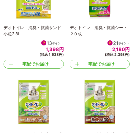
デオトイレ 消臭・抗菌サンド
デオトイレ 消臭・抗菌シート
小粒3.8L
２０枚
13
21
ポイント
ポイント
1,398
円
2,180
円
(税込 1,538円)
(税込 2,398円)
宅配でお届け
宅配でお届け