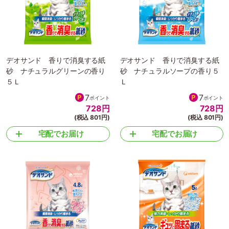
デオサンド 香りで消臭する紙
デオサンド 香りで消臭する紙
砂 ナチュラルグリーンの香り
砂 ナチュラルソープの香り５
５Ｌ
Ｌ
7
7
ポイント
ポイント
728
円
728
円
(税込 801円)
(税込 801円)
宅配でお届け
宅配でお届け