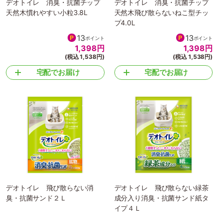
デオトイレ 消臭・抗菌チップ
デオトイレ 消臭・抗菌チップ
天然木慣れやすい小粒3.8L
天然木飛び散らないねこ型チッ
プ4.0L
13
13
ポイント
ポイント
1,398
円
1,398
円
(税込 1,538円)
(税込 1,538円)
宅配でお届け
宅配でお届け
デオトイレ 飛び散らない消
デオトイレ 飛び散らない緑茶
臭・抗菌サンド２Ｌ
成分入り消臭・抗菌サンド紙タ
イプ４Ｌ