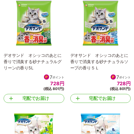
デオサンド オシッコのあとに
デオサンド オシッコのあとに
香りで消臭する砂ナチュラルグ
香りで消臭する砂ナチュラルソ
リーンの香り5L
ープの香り５Ｌ
7
7
ポイント
ポイント
728
円
728
円
(税込 801円)
(税込 801円)
宅配でお届け
宅配でお届け