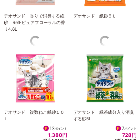
デオサンド 香りで消臭する紙
デオサンド 紙砂５Ｌ
砂 RefFピュアフローラルの香
り4.8L
7
7
ポイント
ポイント
728
円
728
円
(税込 801円)
(税込 801円)
宅配でお届け
宅配でお届け
デオサンド 複数ねこ紙砂１０
デオサンド 緑茶成分入り消臭