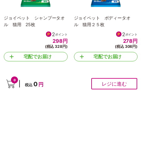
ジョイペット シャンプータオ
ジョイペット ボディータオ
ル 猫用 25枚
ル 猫用２５枚
2
2
ポイント
ポイント
298
円
278
円
(税込 328円)
(税込 306円)
宅配でお届け
宅配でお届け
0
0
レジに進む
円
税込
1
2
>
>
>
>
ホーム
ペット用品
猫
グッズ
トイレ・マナー用品