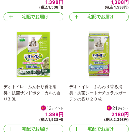
1,398
円
1,398
円
(税込 1,538円)
(税込 1,538円)
宅配でお届け
宅配でお届け
デオトイレ ふんわり香る消
デオトイレ ふんわり香る消
臭・抗菌サンドボタニカルの香
臭・抗菌シートナチュラルガー
り3.8L
デンの香り２０枚
13
21
ポイント
ポイント
1,398
円
2,180
円
(税込 1,538円)
(税込 2,398円)
宅配でお届け
宅配でお届け