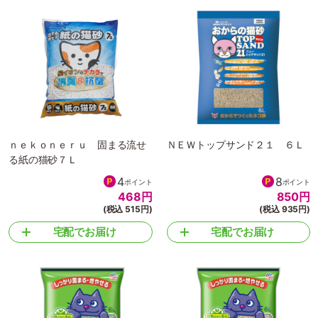
(税込 1,298円)
(税込 548円)
宅配でお届け
宅配でお届け
ｎｅｋｏｎｅｒｕ 固まる流せ
ＮＥＷトップサンド２１ ６Ｌ
る紙の猫砂７Ｌ
4
8
ポイント
ポイント
468
円
850
円
(税込 515円)
(税込 935円)
宅配でお届け
宅配でお届け