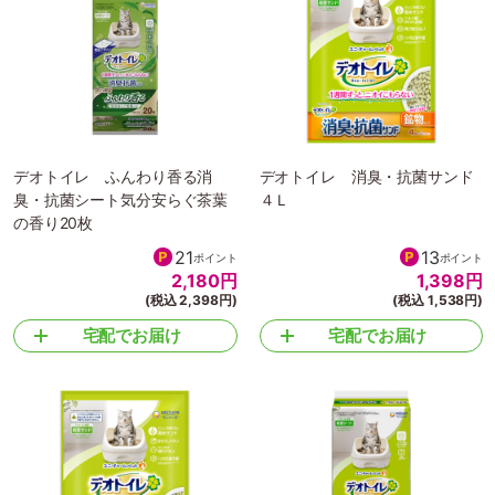
デオトイレ ふんわり香る消
デオトイレ 消臭・抗菌サンド
臭・抗菌シート気分安らぐ茶葉
４Ｌ
の香り20枚
21
13
ポイント
ポイント
2,180
円
1,398
円
(税込 2,398円)
(税込 1,538円)
宅配でお届け
宅配でお届け