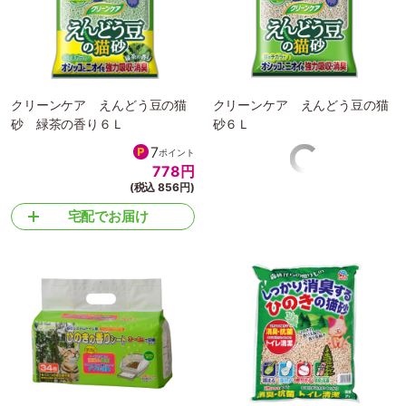
クリーンケア えんどう豆の猫
クリーンケア えんどう豆の猫
砂 緑茶の香り６Ｌ
砂６Ｌ
7
7
ポイント
ポイント
778
円
778
円
(税込 856円)
(税込 856円)
宅配でお届け
宅配でお届け