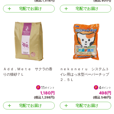
Ｌ
する砂5L
13
7
ポイント
ポイント
1,380
円
728
円
(税込 1,518円)
(税込 801円)
宅配でお届け
宅配でお届け
Ａｄｄ．Ｍｅｔｅ サクラの香
ｎｅｋｏｎｅｒｕ システムト
りの猫砂７Ｌ
イレ用はっ水型ペーパーチップ
２．５Ｌ
11
4
ポイント
ポイント
1,180
円
498
円