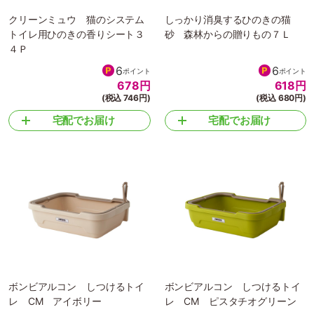
クリーンミュウ 猫のシステム
しっかり消臭するひのきの猫
トイレ用ひのきの香りシート３
砂 森林からの贈りもの７Ｌ
４Ｐ
6
6
ポイント
ポイント
678
円
618
円
(税込 746円)
(税込 680円)
宅配でお届け
宅配でお届け