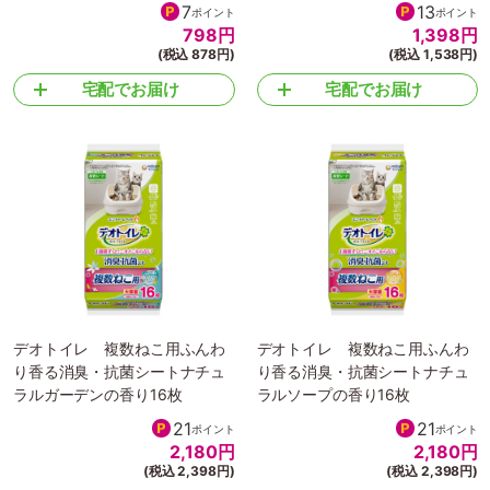
7
13
ポイント
ポイント
798
円
1,398
円
(税込 878円)
(税込 1,538円)
宅配でお届け
宅配でお届け
デオトイレ 複数ねこ用ふんわ
デオトイレ 複数ねこ用ふんわ
り香る消臭・抗菌シートナチュ
り香る消臭・抗菌シートナチュ
ラルガーデンの香り16枚
ラルソープの香り16枚
21
21
ポイント
ポイント
2,180
円
2,180
円
(税込 2,398円)
(税込 2,398円)