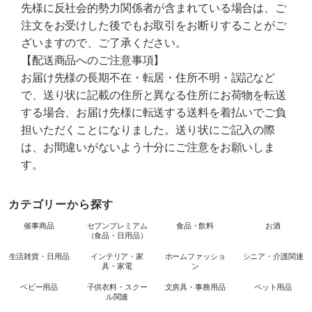
先様に反社会的勢力関係者が含まれている場合は、ご
注文をお受けした後でもお取引をお断りすることがご
ざいますので、ご了承ください。
【配送商品へのご注意事項】
お届け先様の長期不在・転居・住所不明・誤記など
で、送り状に記載の住所と異なる住所にお荷物を転送
する場合、お届け先様に転送する送料を着払いでご負
担いただくことになりました。送り状にご記入の際
は、お間違いがないよう十分にご注意をお願いしま
す。
カテゴリーから探す
催事商品
セブンプレミアム
食品・飲料
お酒
（食品・日用品）
生活雑貨・日用品
インテリア・家
ホームファッショ
シニア・介護関連
具・家電
ン
ベビー用品
子供衣料・スクー
文房具・事務用品
ペット用品
ル関連