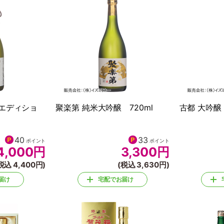
エディショ
聚楽第 純米大吟醸 720ml
古都 大吟醸 
40
33
ポイント
ポイント
4,000
円
3,300
円
税込 4,400円)
(税込 3,630円)
届け
宅配でお届け