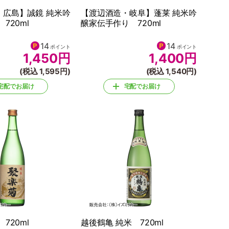
・広島】誠鏡 純米吟
【渡辺酒造・岐阜】蓬莱 純米吟
720ml
醸家伝手作り 720ml
14
14
ポイント
ポイント
1,450
円
1,400
円
(税込 1,595円)
(税込 1,540円)
宅配でお届け
宅配でお届け
720ml
越後鶴亀 純米 720ml