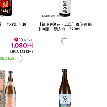
 一代弥山 化粧
【賀茂鶴酒造・広島】賀茂鶴 純
米吟醸 一滴入魂 720ml
10
15
ポイント
ポイント
1,080
円
1,540
円
(税込 1,188円)
(税込 1,694円)
宅配でお届け
宅配でお届け