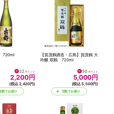
720ml
【賀茂鶴酒造・広島】賀茂鶴 大
吟醸 双鶴 720ml
22
50
ポイント
ポイント
2,200
円
5,000
円
(税込 2,420円)
(税込 5,500円)
宅配でお届け
宅配でお届け