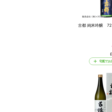
古都 純米吟醸 72
宅配でお