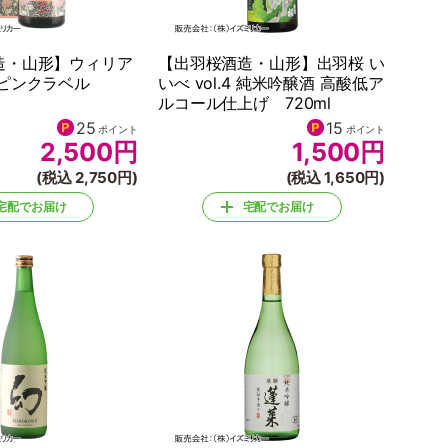
造・山形】ウィリア
【出羽桜酒造・山形】出羽桜 い
 ピンクラベル
いべ vol.4 純米吟醸酒 高酸低ア
ルコール仕上げ 720ml
25
15
ポイント
ポイント
2,500
円
1,500
円
(税込 2,750円)
(税込 1,650円)
宅配でお届け
宅配でお届け