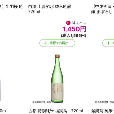
形】出羽桜 吟
白瀧 上善如水 純米吟醸
【中尾酒造
720ml
醸 まぼろし 
14
ポイント
1,450
円
(税込 1,595円)
宅配でお届け
0ml
古都 特別純米 福実鳥 720ml
聚楽菊 純米 