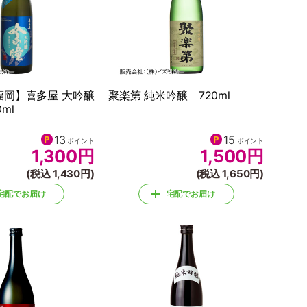
福岡】喜多屋 大吟醸
聚楽第 純米吟醸 720ml
ml
13
15
ポイント
ポイント
1,300
円
1,500
円
(税込 1,430円)
(税込 1,650円)
宅配でお届け
宅配でお届け