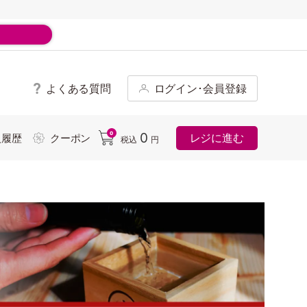
よくある質問
ログイン･会員登録
ド
0
0
レジに進む
入履歴
クーポン
税込
円