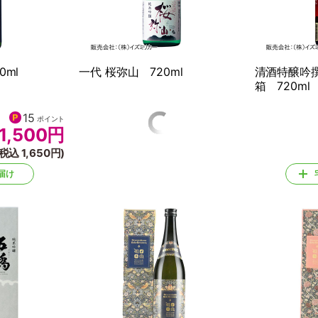
0ml
一代 桜弥山 720ml
清酒特醸吟撰
箱 720ml
15
14
ポイント
ポイント
1,500
円
1,448
円
(税込 1,650円)
(税込 1,593円)
届け
宅配でお届け