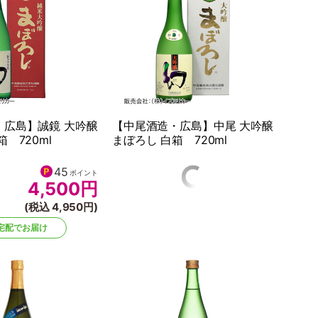
・広島】誠鏡 大吟醸
【中尾酒造・広島】中尾 大吟醸
 720ml
まぼろし 白箱 720ml
45
25
ポイント
ポイント
4,500
円
2,500
円
(税込 4,950円)
(税込 2,750円)
宅配でお届け
宅配でお届け