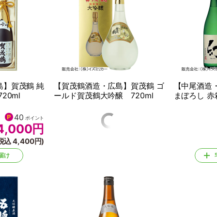
島】賀茂鶴 純
【賀茂鶴酒造・広島】賀茂鶴 ゴ
【中尾酒造
20ml
ールド賀茂鶴大吟醸 720ml
まぼろし 赤箱
40
25
ポイント
ポイント
4,000
円
2,500
円
税込 4,400円)
(税込 2,750円)
届け
宅配でお届け