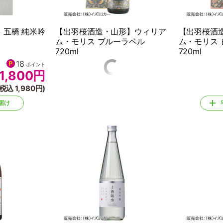
】五橋 純米吟
【出羽桜酒造・山形】ウィリア
【出羽桜酒
ム・モリス ブルーラベル
ム・モリス
720ml
720ml
18
30
ポイント
ポイント
1,800
円
3,000
円
(税込 1,980円)
(税込 3,300円)
届け
宅配でお届け