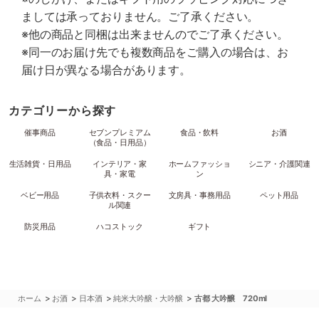
ましては承っておりません。ご了承ください。
※他の商品と同梱は出来ませんのでご了承ください。
※同一のお届け先でも複数商品をご購入の場合は、お
届け日が異なる場合があります。
カテゴリーから探す
催事商品
セブンプレミアム
食品・飲料
お酒
（食品・日用品）
生活雑貨・日用品
インテリア・家
ホームファッショ
シニア・介護関連
具・家電
ン
ベビー用品
子供衣料・スクー
文房具・事務用品
ペット用品
ル関連
防災用品
ハコストック
ギフト
>
>
>
>
ホーム
お酒
日本酒
純米大吟醸・大吟醸
古都 大吟醸 720ml