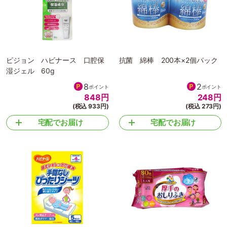
ピジョン ハビナース 口腔保
抗菌 綿棒 200本×2個パック
湿ジェル 60g
8
2
ポイント
ポイント
848
円
248
円
(税込 933円)
(税込 273円)
宅配でお届け
宅配でお届け