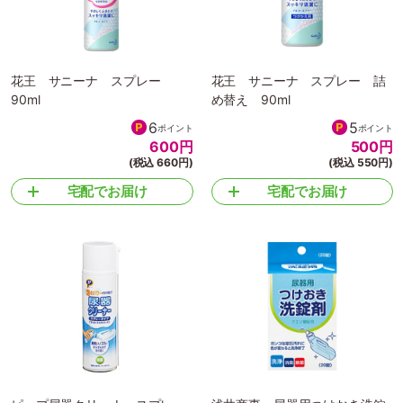
花王 サニーナ スプレー
花王 サニーナ スプレー 詰
90ml
め替え 90ml
6
5
ポイント
ポイント
600
円
500
円
(税込 660円)
(税込 550円)
宅配でお届け
宅配でお届け