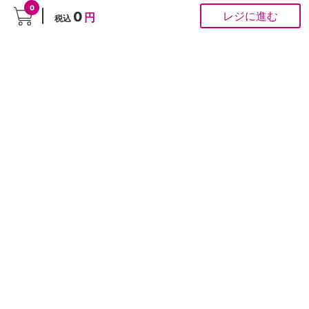
0
1,280
円
880
円
0
レジに進む
円
税込
(税込 1,408円)
(税込 968円)
在庫がございません
在庫がございません
>
>
ホーム
シニア・介護関連
介護・衛生用品
カテゴリーから探す
催事商品
セブンプレミアム
食品・飲料
お酒
（食品・日用品）
生活雑貨・日用品
インテリア・家
ホームファッショ
シニア・介護関連
具・家電
ン
ベビー用品
子供衣料・スクー
文房具・事務用品
ペット用品
ル関連
防災用品
ハコストック
ギフト