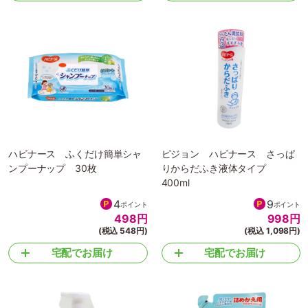
ハビナース ふくだけ簡単シャ
ピジョン ハビナース さっぱ
ンプーナップ 30枚
りからだふき液体タイプ
400ml
4
9
ポイント
ポイント
498
円
998
円
(税込 548円)
(税込 1,098円)
宅配でお届け
宅配でお届け