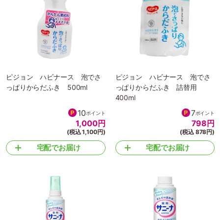
ピジョン ハビナース 泡でさ
ピジョン ハビナース 泡でさ
っぱりからだふき 500ml
っぱりからだふき 詰替用
400ml
10
7
ポイント
ポイント
1,000
円
798
円
(税込 1,100円)
(税込 878円)
宅配でお届け
宅配でお届け