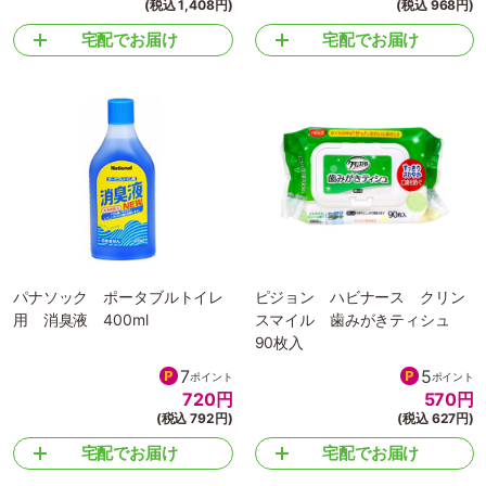
(税込 1,408円)
(税込 968円)
宅配でお届け
宅配でお届け
パナソック ポータブルトイレ
ピジョン ハビナース クリン
用 消臭液 400ml
スマイル 歯みがきティシュ
90枚入
7
5
ポイント
ポイント
720
円
570
円
(税込 792円)
(税込 627円)
宅配でお届け
宅配でお届け