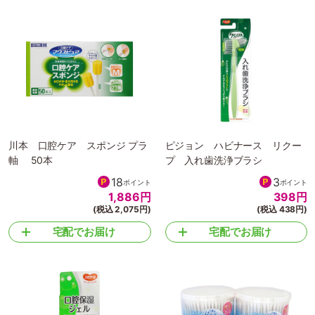
川本 口腔ケア スポンジ プラ
ピジョン ハビナース リクー
軸 50本
プ 入れ歯洗浄ブラシ
18
3
ポイント
ポイント
1,886
円
398
円
(税込 2,075円)
(税込 438円)
宅配でお届け
宅配でお届け