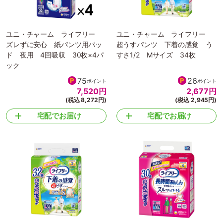
ユニ・チャーム ライフリー
ユニ・チャーム ライフリー
ズレずに安心 紙パンツ用パッ
超うすパンツ 下着の感覚 う
ド 夜用 4回吸収 30枚×4パ
すさ1/2 Mサイズ 34枚
ック
75
26
ポイント
ポイント
7,520
円
2,677
円
(税込 8,272円)
(税込 2,945円)
宅配でお届け
宅配でお届け