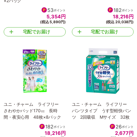
×2パック
53
182
ポイント
ポイント
5,354
円
18,216
円
(税込 5,890円)
(税込 20,038円)
宅配でお届け
宅配でお届け
ユニ・チャーム ライフリー
ユニ・チャーム ライフリー
さわやかパッド170㏄ 長時
パンツタイプ うす型軽快パン
間・夜安心用 48枚×8パック
ツ 2回吸収 Mサイズ 32枚
182
26
ポイント
ポイント
18,216
円
2,677
円