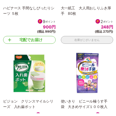
ハビナース 手間なしぴったりシ
大一紙工 大人用おしりふき厚
ーツ ５枚
手 80枚
9
2
ポイント
ポイント
900
円
248
円
(税込 990円)
(税込 273円)
宅配でお届け
在庫がございません
ピジョン クリンスマイルシリ
使いきり ビニール極うす手
ーズ 入れ歯ポット
袋 大きめサイズ１００枚入
12
8
ポイント
ポイント