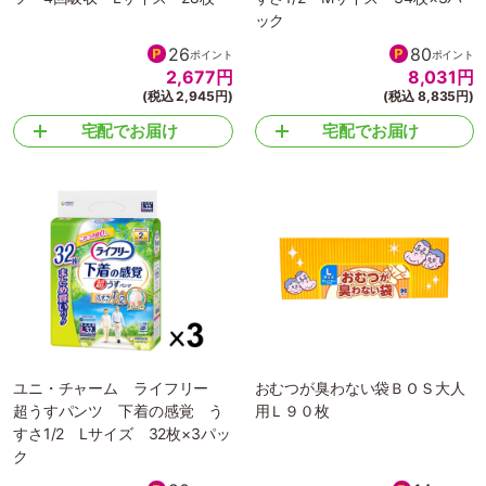
ック
26
80
ポイント
ポイント
2,677
円
8,031
円
(税込 2,945円)
(税込 8,835円)
宅配でお届け
宅配でお届け
ユニ・チャーム ライフリー
おむつが臭わない袋ＢＯＳ大人
超うすパンツ 下着の感覚 う
用Ｌ９０枚
すさ1/2 Lサイズ 32枚×3パッ
ク