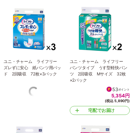
ユニ・チャーム ライフリー
ユニ・チャーム ライフリー
ズレずに安心 紙パンツ用パッ
パンツタイプ うす型軽快パン
ド 2回吸収 72枚×3パック
ツ 2回吸収 Mサイズ 32枚
×2パック
68
53
ポイント
ポイント
6,840
円
5,354
円
(税込 7,524円)
(税込 5,890円)
宅配でお届け
宅配でお届け