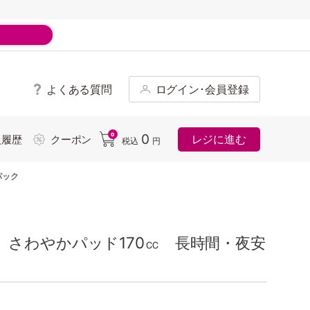
よくある質問
ログイン･会員登録
ド
0
0
レジに進む
入履歴
クーポン
税込
円
パック
さわやかパッド170㏄ 長時間・夜安