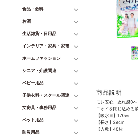
食品・飲料
お酒
生活雑貨・日用品
インテリア・家具・家電
ホームファッション
シニア・介護関連
ベビー用品
商品説明
子供衣料・スクール関連
モレ安心、ぬれ感0
文房具・事務用品
ニオイを閉じ込める
【吸水量】170㏄
ペット用品
【長さ】29cm
【入数】48枚
防災用品