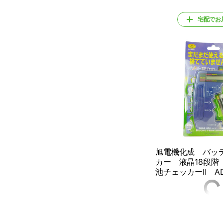
宅配でお
旭電機化成 バッ
カー 液晶18段階
池チェッカーⅡ AD