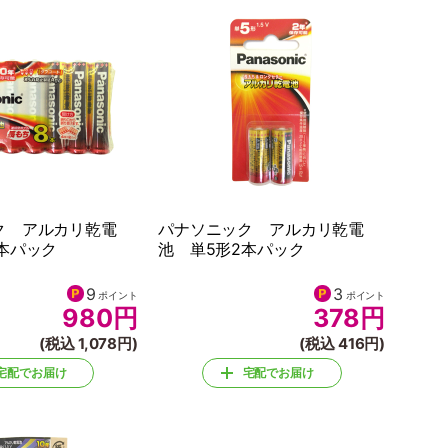
ク アルカリ乾電
パナソニック アルカリ乾電
本パック
池 単5形2本パック
9
3
ポイント
ポイント
980
円
378
円
(税込 1,078円)
(税込 416円)
宅配でお届け
宅配でお届け