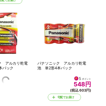
宅配でお届け
ク アルカリ乾電
パナソニック アルカリ乾電
本パック
池 単2形4本パック
3
5
ポイント
ポイント
398
円
548
円
(税込 438円)
(税込 603円)
宅配でお届け
宅配でお届け