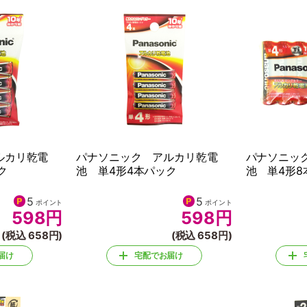
ルカリ乾電
パナソニック アルカリ乾電
パナソニッ
ク
池 単4形4本パック
池 単4形8
5
5
ポイント
ポイント
598
円
598
円
(税込 658円)
(税込 658円)
届け
宅配でお届け