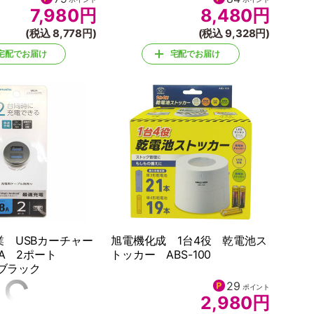
7,980
円
8,480
円
(税込 8,778円)
(税込 9,328円)
宅配でお届け
宅配でお届け
 USBカーチャー
旭電機化成 1台4役 乾電池ス
8A 2ポート
トッカー ABS-100
 ブラック
10
29
ポイント
ポイント
1,080
円
2,980
円