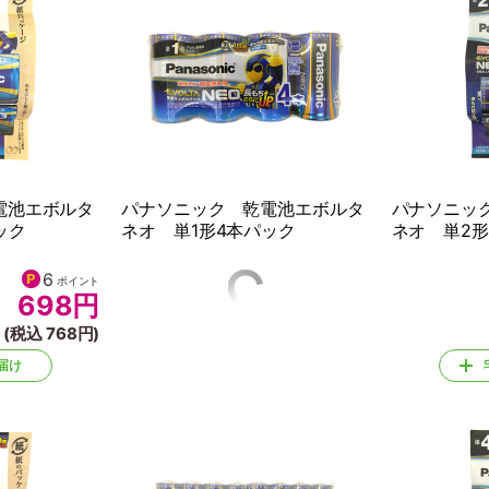
電池エボルタ
パナソニック 乾電池エボルタ
パナソニッ
ック
ネオ 単1形4本パック
ネオ 単2形
6
10
ポイント
ポイント
698
円
1,080
円
(税込 768円)
(税込 1,188円)
届け
宅配でお届け