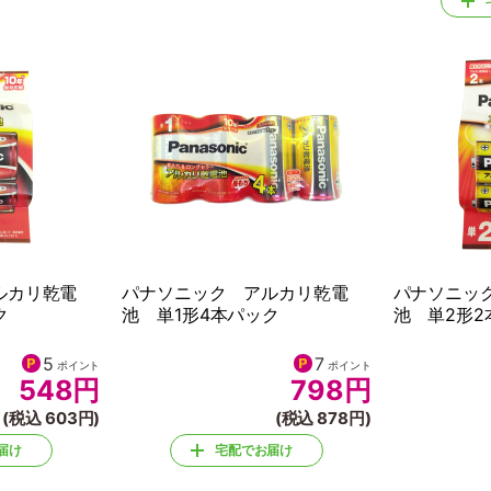
届け
ルカリ乾電
パナソニック アルカリ乾電
パナソニッ
ク
池 単1形4本パック
池 単2形2
5
7
ポイント
ポイント
548
円
798
円
(税込 603円)
(税込 878円)
届け
宅配でお届け