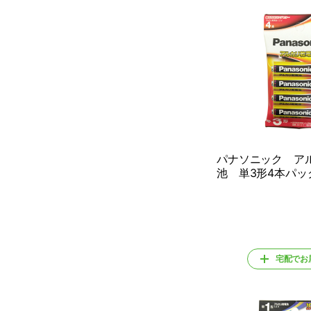
パナソニック ア
池 単3形4本パッ
宅配でお