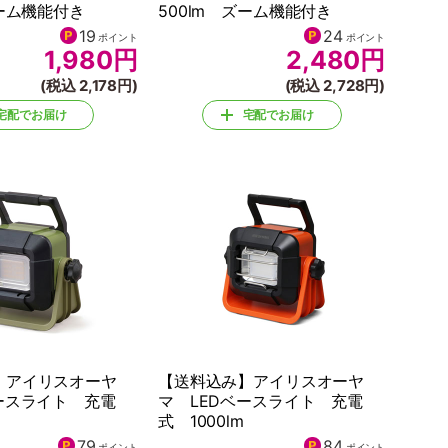
ズーム機能付き
500lm ズーム機能付き
19
24
ポイント
ポイント
1,980
円
2,480
円
(税込 2,178円)
(税込 2,728円)
宅配でお届け
宅配でお届け
】アイリスオーヤ
【送料込み】アイリスオーヤ
ースライト 充電
マ LEDベースライト 充電
式 1000lm
79
84
ポイント
ポイント