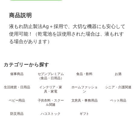
商品説明
液もれ防止製法Ag＋採用で、大切な機器にも安心して
使用可能！（乾電池を誤使用された場合は、液もれす
る場合があります）
カテゴリーから探す
催事商品
セブンプレミアム
食品・飲料
お酒
（食品・日用品）
生活雑貨・日用品
インテリア・家
ホームファッショ
シニア・介護関連
具・家電
ン
ベビー用品
子供衣料・スクー
文房具・事務用品
ペット用品
ル関連
防災用品
ハコストック
ギフト