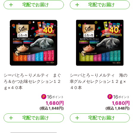
宅配でお届け
宅配でお届け
シーバとろ～りメルティ まぐ
シーバとろ～りメルティ 海の
ろ＆かつお味セレクション１２
幸グルメセレクション１２ｇ×
ｇ×４０本
４０本
16
16
ポイント
ポイント
1,680
円
1,680
円
(税込 1,848円)
(税込 1,848円)
宅配でお届け
宅配でお届け