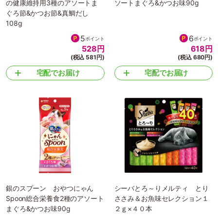
の健康維持用3種のアソートま
ソートまぐろ&かつお味90g
ぐろ節&かつお節&真鯛だし
108g
5
6
ポイント
ポイント
528
円
618
円
(税込 581円)
(税込 680円)
宅配でお届け
宅配でお届け
銀のスプーン おやつにゃん
シーバとろ～りメルティ とり
Spoon総合栄養食2種のアソート
ささみ＆お魚味セレクション１
まぐろ&かつお味90g
２ｇ×４０本