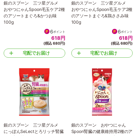
銀のスプーン 三ツ星グルメ
銀のスプーン 三ツ星グルメ
おやつにゃんSpoon毛玉ケア2種
おやつにゃんSpoon毛玉ケア2種
のアソートまぐろ&かつお味
のアソートまぐろ&鶏ささみ味
100g
100g
6
6
ポイント
ポイント
618
円
618
円
(税込 680円)
(税込 680円)
宅配でお届け
宅配でお届け
銀のスプーン 三ツ星グルメ
銀のスプーン おやつにゃん
にっぽんSeLectとろリッチ腎臓
Spoon腎臓の健康維持用2種のア