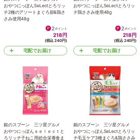
おやつにっぽんSeLectとろリッ
おやつにっぽんSeLectとろリッ
チ2種のアソートまぐろ節&鶏さ
チ鶏ささみ使用48g
さみ使用48g
2
2
ポイント
ポイント
218
円
218
円
(税込 240円)
(税込 240円)
宅配でお届け
宅配でお届け
銀のスプーン 三ツ星グルメ
銀のスプーン 三ツ星グルメ
おやつにっぽんｓｅｌｅｃｔと
おやつにっぽんSeLectとろリッ
ろリッチ子ねこ用総合栄養食ま
チ毛玉ケア3種まぐろ&鶏ささみ