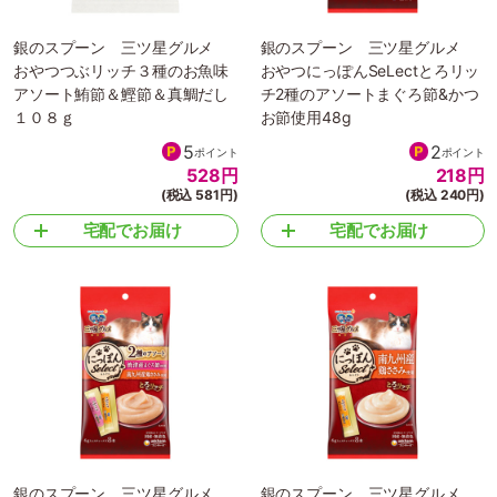
銀のスプーン 三ツ星グルメ
銀のスプーン 三ツ星グルメ
おやつつぶリッチ３種のお魚味
おやつにっぽんSeLectとろリッ
アソート鮪節＆鰹節＆真鯛だし
チ2種のアソートまぐろ節&かつ
１０８ｇ
お節使用48g
5
2
ポイント
ポイント
528
円
218
円
(税込 581円)
(税込 240円)
宅配でお届け
宅配でお届け
銀のスプーン 三ツ星グルメ
銀のスプーン 三ツ星グルメ