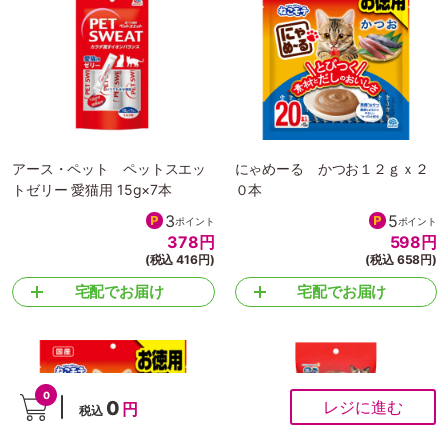
アース・ペット ペットスエッ
にゃめーる かつお１２ｇｘ２
トゼリー 愛猫用 15g×7本
０本
3
5
ポイント
ポイント
378
円
598
円
(税込 416円)
(税込 658円)
宅配でお届け
宅配でお届け
0
0
レジに進む
円
税込