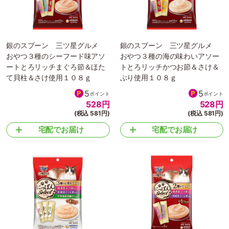
銀のスプーン 三ツ星グルメ
銀のスプーン 三ツ星グルメ
おやつ３種のシーフード味アソ
おやつ３種の海の味わいアソー
ートとろリッチまぐろ節＆ほた
トとろリッチかつお節＆さけ＆
て貝柱＆さけ使用１０８ｇ
ぶり使用１０８ｇ
5
5
ポイント
ポイント
528
円
528
円
(税込 581円)
(税込 581円)
宅配でお届け
宅配でお届け