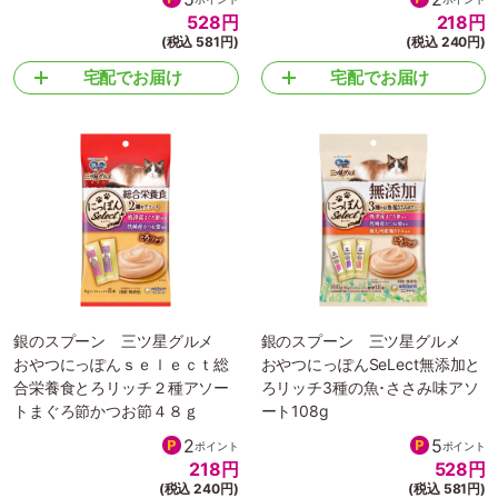
528
円
218
円
(税込 581円)
(税込 240円)
宅配でお届け
宅配でお届け
銀のスプーン 三ツ星グルメ
銀のスプーン 三ツ星グルメ
おやつにっぽんｓｅｌｅｃｔ総
おやつにっぽんSeLect無添加と
合栄養食とろリッチ２種アソー
ろリッチ3種の魚･ささみ味アソ
トまぐろ節かつお節４８ｇ
ート108g
2
5
ポイント
ポイント
218
円
528
円
(税込 240円)
(税込 581円)