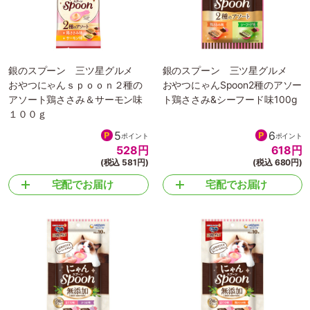
銀のスプーン 三ツ星グルメ
銀のスプーン 三ツ星グルメ
おやつにゃんｓｐｏｏｎ２種の
おやつにゃんSpoon2種のアソー
アソート鶏ささみ＆サーモン味
ト鶏ささみ&シーフード味100g
１００ｇ
5
6
ポイント
ポイント
528
円
618
円
(税込 581円)
(税込 680円)
宅配でお届け
宅配でお届け