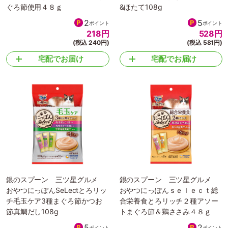
ぐろ節使用４８ｇ
&ほたて108g
2
5
ポイント
ポイント
218
円
528
円
(税込 240円)
(税込 581円)
宅配でお届け
宅配でお届け
銀のスプーン 三ツ星グルメ
銀のスプーン 三ツ星グルメ
おやつにっぽんSeLectとろリッ
おやつにっぽんｓｅｌｅｃｔ総
チ毛玉ケア3種まぐろ節かつお
合栄養食とろリッチ２種アソー
節真鯛だし108g
トまぐろ節＆鶏ささみ４８ｇ
5
2
ポイント
ポイント