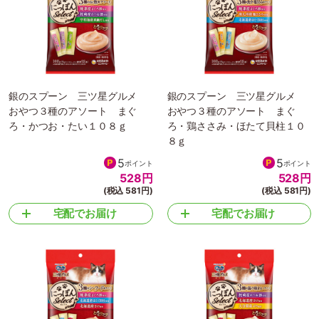
銀のスプーン 三ツ星グルメ
銀のスプーン 三ツ星グルメ
おやつ３種のアソート まぐ
おやつ３種のアソート まぐ
ろ・かつお・たい１０８ｇ
ろ・鶏ささみ・ほたて貝柱１０
８ｇ
5
5
ポイント
ポイント
528
円
528
円
(税込 581円)
(税込 581円)
宅配でお届け
宅配でお届け