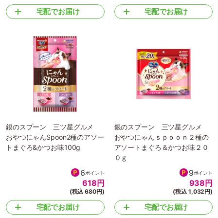
宅配でお届け
宅配でお届け
銀のスプーン 三ツ星グルメ
銀のスプーン 三ツ星グルメ
おやつにゃんSpoon2種のアソー
おやつにゃんｓｐｏｏｎ２種の
トまぐろ&かつお味100g
アソートまぐろ＆かつお味２０
０ｇ
6
9
ポイント
ポイント
618
円
938
円
(税込 680円)
(税込 1,032円)
宅配でお届け
宅配でお届け