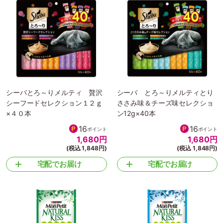
シーバとろ～りメルティ 贅沢
シーバ とろ～りメルティとり
シーフードセレクション１２ｇ
ささみ味＆チーズ味セレクショ
×４０本
ン12g×40本
16
16
ポイント
ポイント
1,680
円
1,680
円
(税込 1,848円)
(税込 1,848円)
宅配でお届け
宅配でお届け