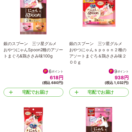
銀のスプーン 三ツ星グルメ
銀のスプーン 三ツ星グルメ
おやつにゃんSpoon2種のアソー
おやつにゃんｓｐｏｏｎ２種の
トまぐろ&鶏ささみ味100g
アソートまぐろ＆鶏ささみ味２
００ｇ
6
9
ポイント
ポイント
618
円
938
円
(税込 680円)
(税込 1,032円)
宅配でお届け
宅配でお届け