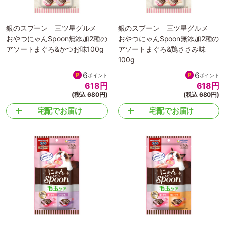
銀のスプーン 三ツ星グルメ
銀のスプーン 三ツ星グルメ
おやつにゃんSpoon無添加2種の
おやつにゃんSpoon無添加2種の
アソートまぐろ&かつお味100g
アソートまぐろ&鶏ささみ味
100g
6
6
ポイント
ポイント
618
円
618
円
(税込 680円)
(税込 680円)
宅配でお届け
宅配でお届け