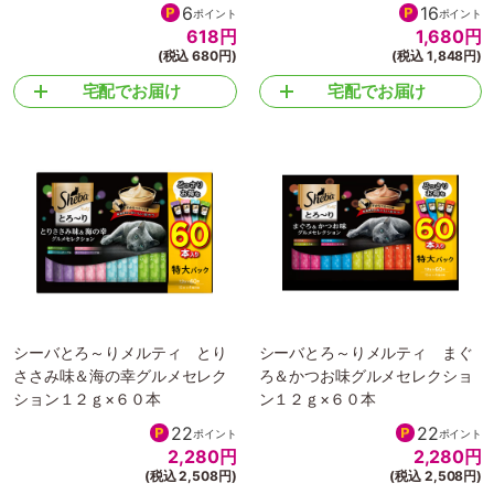
6
16
ポイント
ポイント
618
円
1,680
円
(税込 680円)
(税込 1,848円)
宅配でお届け
宅配でお届け
シーバとろ～りメルティ とり
シーバとろ～りメルティ まぐ
ささみ味＆海の幸グルメセレク
ろ＆かつお味グルメセレクショ
ション１２ｇ×６０本
ン１２ｇ×６０本
22
22
ポイント
ポイント
2,280
円
2,280
円
(税込 2,508円)
(税込 2,508円)