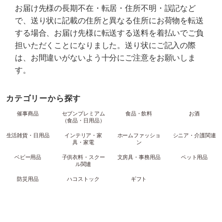
お届け先様の長期不在・転居・住所不明・誤記など
で、送り状に記載の住所と異なる住所にお荷物を転送
する場合、お届け先様に転送する送料を着払いでご負
担いただくことになりました。送り状にご記入の際
は、お間違いがないよう十分にご注意をお願いしま
す。
カテゴリーから探す
催事商品
セブンプレミアム
食品・飲料
お酒
（食品・日用品）
生活雑貨・日用品
インテリア・家
ホームファッショ
シニア・介護関連
具・家電
ン
ベビー用品
子供衣料・スクー
文房具・事務用品
ペット用品
ル関連
防災用品
ハコストック
ギフト