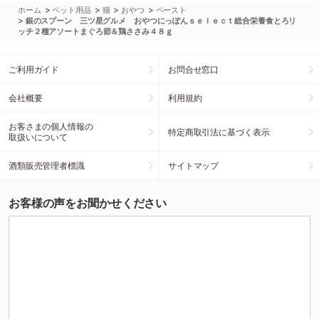
>
>
>
>
ホーム
ペット用品
猫
おやつ
ペースト
>
銀のスプーン 三ツ星グルメ おやつにっぽんｓｅｌｅｃｔ総合栄養食とろリ
ッチ２種アソートまぐろ節＆鶏ささみ４８ｇ
ご利用ガイド
お問合せ窓口
会社概要
利用規約
お客さまの個人情報の
特定商取引法に基づく表示
取扱いについて
酒類販売管理者標識
サイトマップ
お客様の声をお聞かせください