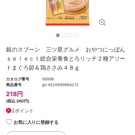
銀のスプーン 三ツ星グルメ おやつにっぽん
ｓｅｌｅｃｔ総合栄養食とろリッチ２種アソー
トまぐろ節＆鶏ささみ４８ｇ
カタログ番号
99999
商品番号
jpl-4520699694213
218
円
(税込
240円
)
2ポイント
お気に入りに登録する