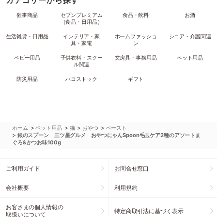
カテゴリーから探す
催事商品
セブンプレミアム
食品・飲料
お酒
（食品・日用品）
生活雑貨・日用品
インテリア・家
ホームファッショ
シニア・介護関連
具・家電
ン
ベビー用品
子供衣料・スクー
文房具・事務用品
ペット用品
ル関連
防災用品
ハコストック
ギフト
>
>
>
>
ホーム
ペット用品
猫
おやつ
ペースト
>
銀のスプーン 三ツ星グルメ おやつにゃんSpoon毛玉ケア2種のアソートま
ぐろ&かつお味100g
ご利用ガイド
お問合せ窓口
会社概要
利用規約
お客さまの個人情報の
特定商取引法に基づく表示
取扱いについて