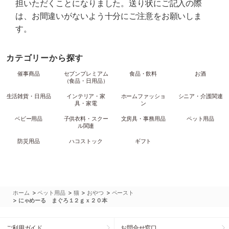
担いただくことになりました。送り状にご記入の際
は、お間違いがないよう十分にご注意をお願いしま
す。
カテゴリーから探す
催事商品
セブンプレミアム
食品・飲料
お酒
（食品・日用品）
生活雑貨・日用品
インテリア・家
ホームファッショ
シニア・介護関連
具・家電
ン
ベビー用品
子供衣料・スクー
文房具・事務用品
ペット用品
ル関連
防災用品
ハコストック
ギフト
>
>
>
>
ホーム
ペット用品
猫
おやつ
ペースト
>
にゃめーる まぐろ１２ｇｘ２０本
ご利用ガイド
お問合せ窓口